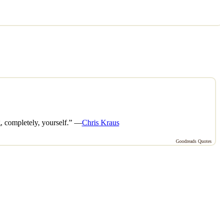
g, completely, yourself.” —
Chris Kraus
Goodreads Quotes