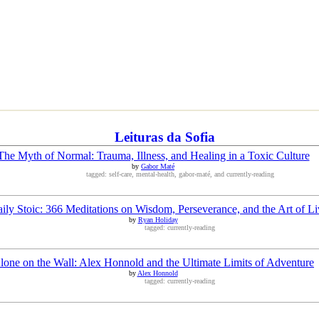
Leituras da Sofia
The Myth of Normal: Trauma, Illness, and Healing in a Toxic Culture
by
Gabor Maté
tagged: self-care, mental-health, gabor-maté, and currently-reading
ily Stoic: 366 Meditations on Wisdom, Perseverance, and the Art of Li
by
Ryan Holiday
tagged: currently-reading
lone on the Wall: Alex Honnold and the Ultimate Limits of Adventure
by
Alex Honnold
tagged: currently-reading