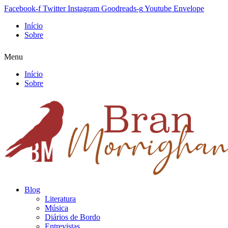
Facebook-f
Twitter
Instagram
Goodreads-g
Youtube
Envelope
Início
Sobre
Menu
Início
Sobre
Blog
Literatura
Música
Diários de Bordo
Entrevistas