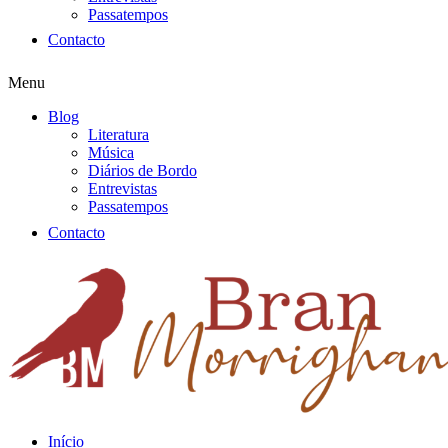
Passatempos
Contacto
Menu
Blog
Literatura
Música
Diários de Bordo
Entrevistas
Passatempos
Contacto
Início