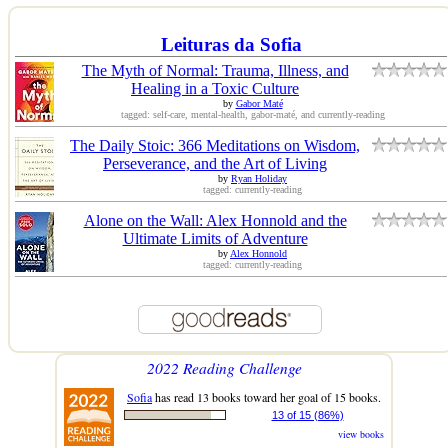
Leituras da Sofia
The Myth of Normal: Trauma, Illness, and
Healing in a Toxic Culture
by
Gabor Maté
tagged: self-care, mental-health, gabor-maté, and currently-reading
The Daily Stoic: 366 Meditations on Wisdom,
Perseverance, and the Art of Living
by
Ryan Holiday
tagged: currently-reading
Alone on the Wall: Alex Honnold and the
Ultimate Limits of Adventure
by
Alex Honnold
tagged: currently-reading
2022 Reading Challenge
Sofia
has read 13 books toward her goal of 15 books.
13 of 15 (86%)
view books