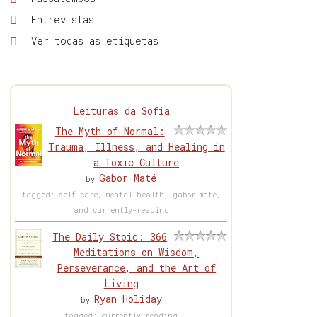
Entrevistas
Ver todas as etiquetas
Leituras da Sofia
The Myth of Normal:
Trauma, Illness, and Healing in
a Toxic Culture
Gabor Maté
by
tagged: self-care, mental-health, gabor-maté,
and currently-reading
The Daily Stoic: 366
Meditations on Wisdom,
Perseverance, and the Art of
Living
Ryan Holiday
by
tagged: currently-reading