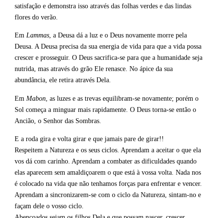
satisfação e demonstra isso através das folhas verdes e das lindas
flores do verão.
Em
Lammas
, a Deusa dá a luz e o Deus novamente morre pela
Deusa. A Deusa precisa da sua energia de vida para que a vida possa
crescer e prosseguir. O Deus sacrifica-se para que a humanidade seja
nutrida, mas através do grão Ele renasce. No ápice da sua
abundância, ele retira através Dela.
Em
Mabon
, as luzes e as trevas equilibram-se novamente; porém o
Sol começa a minguar mais rapidamente. O Deus torna-se então o
Ancião, o Senhor das Sombras.
E a roda gira e volta girar e que jamais pare de girar!!
Respeitem a Natureza e os seus ciclos. Aprendam a aceitar o que ela
vos dá com carinho. Aprendam a combater as dificuldades quando
elas aparecem sem amaldiçoarem o que está à vossa volta. Nada nos
é colocado na vida que não tenhamos forças para enfrentar e vencer.
Aprendam a sincronizarem-se com o ciclo da Natureza, sintam-no e
façam dele o vosso ciclo.
Abençoados sejam os filhos Dela e que possam nascer, crescer,