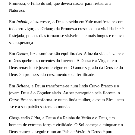
Promessa, o Filho do sol, que deverá nascer para restaurar a
Natureza.
Em
Imbolc
, a luz cresce, o Deus nascido em Yule manifesta-se com
todo seu vigor, e a Criança da Promessa cresce com a vitalidade e é
festejada, pois os dias tornam-se visivelmente mais longos e renova-
se a esperança.
Em
Ostara
, luz e sombras são equilibradas. A luz da vida eleva-se e
o Deus quebra as correntes do Inverno. A Deusa é a Virgem e o
Deus renascido é jovem e vigoroso. O amor sagrado da Deusa e do
Deus é a promessa do crescimento e da fertilidade.
Em
Beltane
, a Deusa transforma-se num lindo Cervo Branco e o
jovem Deus é o Caçador alado. Ao ser perseguida pela floresta, o
Cervo Branco transforma-se numa linda mulher, e assim Eles unem
-se e a sua paixão sustenta o mundo.
Chega então
Litha
, a Deusa é a Rainha do Verão e o Deus, um
homem de extrema força e virilidade. O Sol começa a minguar e o
Deus começa a seguir rumo ao País de Verão. A Deusa é pura