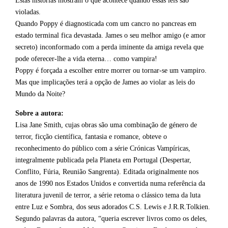
Estas histórias mostram o que acontece quando essas leis são
violadas.
Quando Poppy é diagnosticada com um cancro no pancreas em
estado terminal fica devastada. James o seu melhor amigo (e amor
secreto) inconformado com a perda iminente da amiga revela que
pode oferecer-lhe a vida eterna… como vampira!
Poppy é forçada a escolher entre morrer ou tornar-se um vampiro.
Mas que implicações terá a opção de James ao violar as leis do
Mundo da Noite?
Sobre a autora:
Lisa Jane Smith, cujas obras são uma combinação de género de
terror, ficção científica, fantasia e romance, obteve o
reconhecimento do público com a série Crónicas Vampíricas,
integralmente publicada pela Planeta em Portugal (Despertar,
Conflito, Fúria, Reunião Sangrenta). Editada originalmente nos
anos de 1990 nos Estados Unidos e convertida numa referência da
literatura juvenil de terror, a série retoma o clássico tema da luta
entre Luz e Sombra, dos seus adorados C.S. Lewis e J.R.R.Tolkien.
Segundo palavras da autora, “queria escrever livros como os deles,