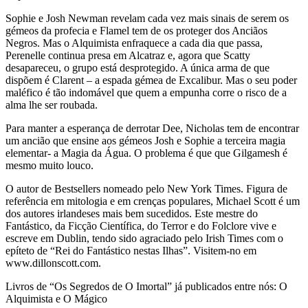
Sophie e Josh Newman revelam cada vez mais sinais de serem os
gémeos da profecia e Flamel tem de os proteger dos Anciãos
Negros. Mas o Alquimista enfraquece a cada dia que passa,
Perenelle continua presa em Alcatraz e, agora que Scatty
desapareceu, o grupo está desprotegido. A única arma de que
dispõem é Clarent – a espada gémea de Excalibur. Mas o seu poder
maléfico é tão indomável que quem a empunha corre o risco de a
alma lhe ser roubada.
Para manter a esperança de derrotar Dee, Nicholas tem de encontrar
um ancião que ensine aos gémeos Josh e Sophie a terceira magia
elementar- a Magia da Água. O problema é que que Gilgamesh é
mesmo muito louco.
O autor de Bestsellers nomeado pelo New York Times. Figura de
referência em mitologia e em crenças populares, Michael Scott é um
dos autores irlandeses mais bem sucedidos. Este mestre do
Fantástico, da Ficção Científica, do Terror e do Folclore vive e
escreve em Dublin, tendo sido agraciado pelo Irish Times com o
epíteto de “Rei do Fantástico nestas Ilhas”. Visitem-no em
www.dillonscott.com.
Livros de “Os Segredos de O Imortal” já publicados entre nós: O
Alquimista e O Mágico