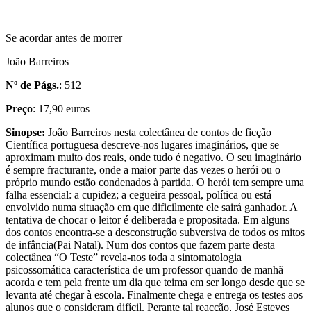
Se acordar antes de morrer
João Barreiros
Nº de Págs.
: 512
Preço
: 17,90 euros
Sinopse:
João Barreiros nesta colectânea de contos de ficção
Científica portuguesa descreve-nos lugares imaginários, que se
aproximam muito dos reais, onde tudo é negativo. O seu imaginário
é sempre fracturante, onde a maior parte das vezes o herói ou o
próprio mundo estão condenados à partida. O herói tem sempre uma
falha essencial: a cupidez; a cegueira pessoal, política ou está
envolvido numa situação em que dificilmente ele sairá ganhador. A
tentativa de chocar o leitor é deliberada e propositada. Em alguns
dos contos encontra-se a desconstrução subversiva de todos os mitos
de infância(Pai Natal). Num dos contos que fazem parte desta
colectânea “O Teste” revela-nos toda a sintomatologia
psicossomática característica de um professor quando de manhã
acorda e tem pela frente um dia que teima em ser longo desde que se
levanta até chegar à escola. Finalmente chega e entrega os testes aos
alunos que o consideram difícil. Perante tal reacção, José Esteves