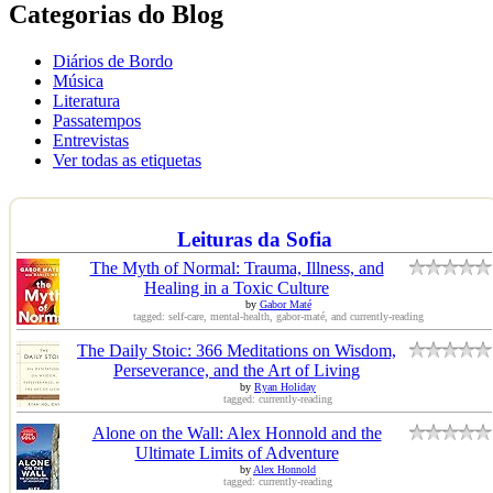
Categorias do Blog
Diários de Bordo
Música
Literatura
Passatempos
Entrevistas
Ver todas as etiquetas
Leituras da Sofia
The Myth of Normal: Trauma, Illness, and
Healing in a Toxic Culture
by
Gabor Maté
tagged: self-care, mental-health, gabor-maté, and currently-reading
The Daily Stoic: 366 Meditations on Wisdom,
Perseverance, and the Art of Living
by
Ryan Holiday
tagged: currently-reading
Alone on the Wall: Alex Honnold and the
Ultimate Limits of Adventure
by
Alex Honnold
tagged: currently-reading