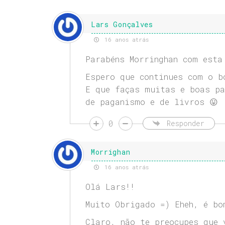
Lars Gonçalves
16 anos atrás
Parabéns Morringhan com esta
Espero que continues com o b
E que faças muitas e boas pa
de paganismo e de livros 😛
0
Responder
Morrighan
16 anos atrás
Olá Lars!!
Muito Obrigado =) Eheh, é bo
Claro, não te preocupes que 