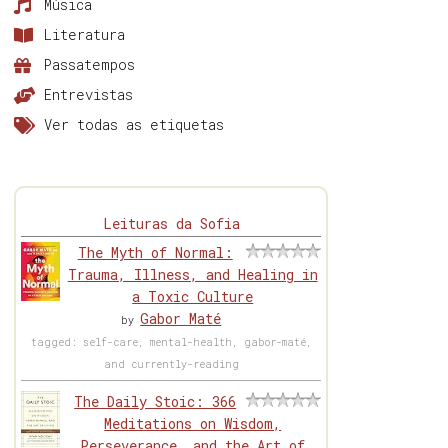
Música
Literatura
Passatempos
Entrevistas
Ver todas as etiquetas
Leituras da Sofia
The Myth of Normal:
Trauma, Illness, and Healing in
a Toxic Culture
Gabor Maté
by
tagged: self-care, mental-health, gabor-maté,
and currently-reading
The Daily Stoic: 366
Meditations on Wisdom,
Perseverance, and the Art of