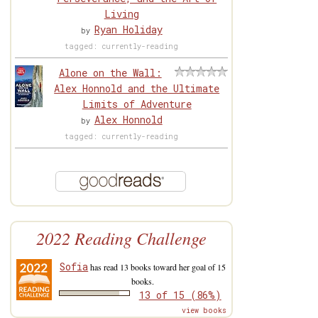
Living
Ryan Holiday
by
tagged: currently-reading
Alone on the Wall:
Alex Honnold and the Ultimate
Limits of Adventure
Alex Honnold
by
tagged: currently-reading
2022 Reading Challenge
Sofia
has read 13 books toward her goal of 15
books.
13 of 15 (86%)
view books