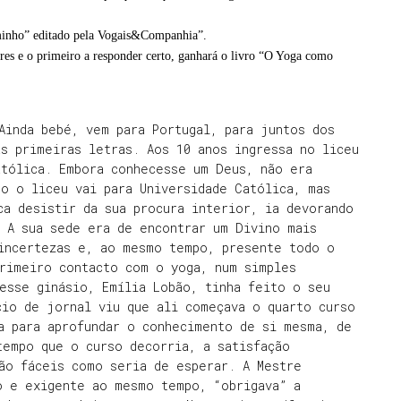
aminho” editado pela Vogais&Companhia”.
ores e o primeiro a responder certo, ganhará o livro “O Yoga como
Ainda bebé, vem para Portugal, para juntos dos
s primeiras letras. Aos 10 anos ingressa no liceu
atólica. Embora conhecesse um Deus, não era
o o liceu vai para Universidade Católica, mas
a desistir da sua procura interior, ia devorando
 A sua sede era de encontrar um Divino mais
 incertezas e, ao mesmo tempo, presente todo o
primeiro contacto com o yoga, num simples
esse ginásio, Emília Lobão, tinha feito o seu
cio de jornal viu que ali começava o quarto curso
a para aprofundar o conhecimento de si mesma, de
tempo que o curso decorria, a satisfação
ão fáceis como seria de esperar. A Mestre
o e exigente ao mesmo tempo, “obrigava” a