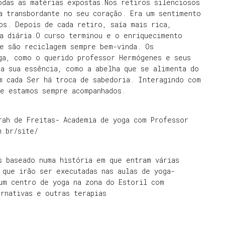
odas as matérias expostas.Nos retiros silenciosos
a transbordante no seu coração. Era um sentimento
os. Depois de cada retiro, saía mais rica,
ca diária.O curso terminou e o enriquecimento
re são reciclagem sempre bem-vinda. Os
ga, como o querido professor Hermógenes e seus
 a sua essência, como a abelha que se alimenta do
m cada Ser há troca de sabedoria. Interagindo com
ue estamos sempre acompanhados.
rah de Freitas- Academia de yoga com Professor
m.br/site/
s baseado numa história em que entram várias
 que irão ser executadas nas aulas de yoga-
um centro de yoga na zona do Estoril com
rnativas e outras terapias