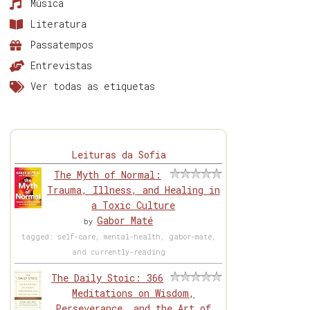
Música
Literatura
Passatempos
Entrevistas
Ver todas as etiquetas
Leituras da Sofia
The Myth of Normal:
Trauma, Illness, and Healing in
a Toxic Culture
Gabor Maté
by
tagged: self-care, mental-health, gabor-maté,
and currently-reading
The Daily Stoic: 366
Meditations on Wisdom,
Perseverance, and the Art of