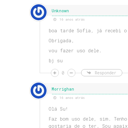
Unknown
16 anos atrás
boa tarde Sofia, já recebi o
Obrigada,
vou fazer uso dele.
bj su
0
Responder
Morrighan
16 anos atrás
Olá Su!
Faz bom uso dele, sim. Tenho
gostaria de o ter. Sou apaix