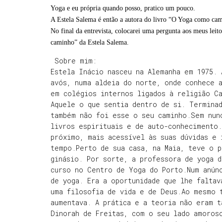
Yoga e eu própria quando posso, pratico um pouco.
A Estela Salema é então a autora do livro “O Yoga como c
No final da entrevista, colocarei uma pergunta aos meus leit
caminho” da Estela Salema.
Sobre mim:
Estela Inácio nasceu na Alemanha em 1975. 
avós, numa aldeia do norte, onde conhece a
em colégios internos ligados à religião C
Aquele o que sentia dentro de si. Terminad
também não foi esse o seu caminho.Sem nunc
livros espirituais e de auto-conhecimento.
próximo, mais acessível às suas dúvidas e
tempo.Perto de sua casa, na Maia, teve o 
ginásio. Por sorte, a professora de yoga d
curso no Centro de Yoga do Porto.Num anún
de yoga. Era a oportunidade que lhe faltav
uma filosofia de vida e de Deus.Ao mesmo 
aumentava. A prática e a teoria não eram t
Dinorah de Freitas, com o seu lado amoros