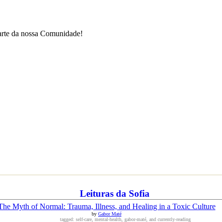
parte da nossa Comunidade!
Leituras da Sofia
The Myth of Normal: Trauma, Illness, and Healing in a Toxic Culture
by
Gabor Maté
tagged: self-care, mental-health, gabor-maté, and currently-reading