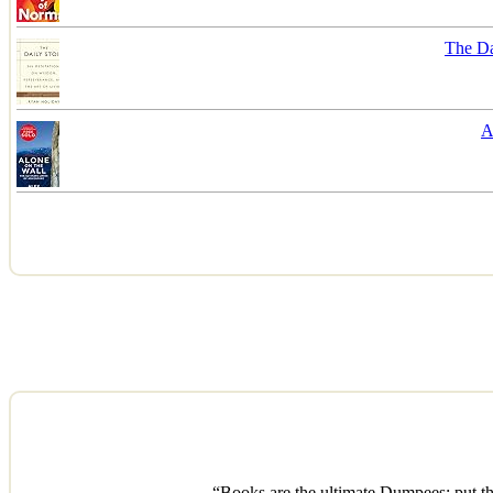
The Da
A
“Books are the ultimate Dumpees: put th