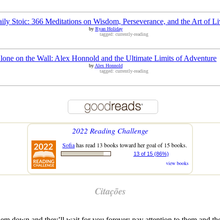
ily Stoic: 366 Meditations on Wisdom, Perseverance, and the Art of Li
by
Ryan Holiday
tagged: currently-reading
lone on the Wall: Alex Honnold and the Ultimate Limits of Adventure
by
Alex Honnold
tagged: currently-reading
2022 Reading Challenge
Sofia
has read 13 books toward her goal of 15 books.
13 of 15 (86%)
view books
Citações
em down and they’ll wait for you forever; pay attention to them and 