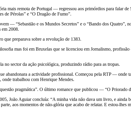
ria mais remota de Portugal — regressou aos primórdios para falar de 
es de Pérolas” e “O Dragão de Fumo”.
s jovem — “Sebastião e os Mundos Secretos” e o “Bando dos Quatro”, n
da em 2008.
ro que preparava sobre a revolução de 1383.
ilosofia mas foi em Bruxelas que se licenciou em Jornalismo, profissão
a no sector da ação psicológica, produzindo rádio para as tropas.
 que abandonara a actividade profissional. Começou pela RTP — onde
dá, onde trabalhou com Henrique Mendes.
uma questão pragmática”. O último romance que publicou — “O Priorad
 2005, João Aguiar concluía: “A minha vida não dava um livro, e aind
parte, aos momentos de não-glória que acabo de relatar. E estou-lhes m