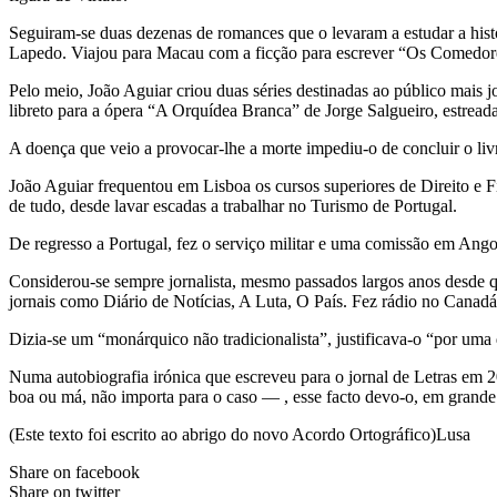
Seguiram-se duas dezenas de romances que o levaram a estudar a histó
Lapedo. Viajou para Macau com a ficção para escrever “Os Comedor
Pelo meio, João Aguiar criou duas séries destinadas ao público mai
libreto para a ópera “A Orquídea Branca” de Jorge Salgueiro, estrea
A doença que veio a provocar-lhe a morte impediu-o de concluir o liv
João Aguiar frequentou em Lisboa os cursos superiores de Direito e F
de tudo, desde lavar escadas a trabalhar no Turismo de Portugal.
De regresso a Portugal, fez o serviço militar e uma comissão em Angol
Considerou-se sempre jornalista, mesmo passados largos anos desde
jornais como Diário de Notícias, A Luta, O País. Fez rádio no Cana
Dizia-se um “monárquico não tradicionalista”, justificava-o “por 
Numa autobiografia irónica que escreveu para o jornal de Letras em
boa ou má, não importa para o caso — , esse facto devo-o, em grande 
(Este texto foi escrito ao abrigo do novo Acordo Ortográfico)
Lusa
Share on facebook
Share on twitter