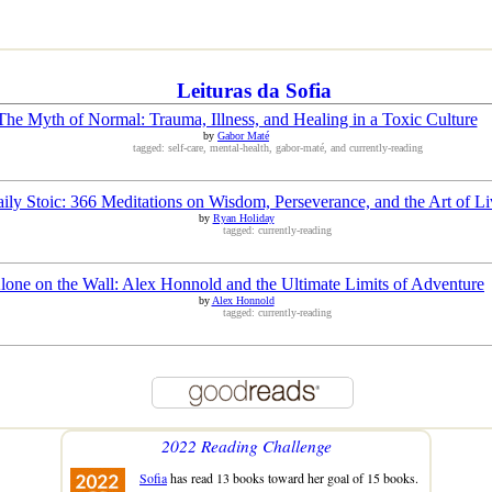
Leituras da Sofia
The Myth of Normal: Trauma, Illness, and Healing in a Toxic Culture
by
Gabor Maté
tagged: self-care, mental-health, gabor-maté, and currently-reading
ily Stoic: 366 Meditations on Wisdom, Perseverance, and the Art of Li
by
Ryan Holiday
tagged: currently-reading
lone on the Wall: Alex Honnold and the Ultimate Limits of Adventure
by
Alex Honnold
tagged: currently-reading
2022 Reading Challenge
Sofia
has read 13 books toward her goal of 15 books.