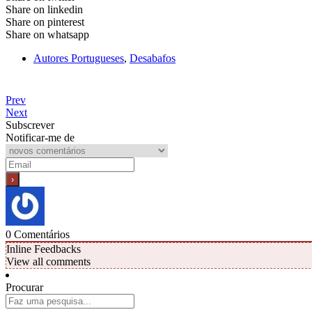
Share on linkedin
Share on pinterest
Share on whatsapp
Autores Portugueses
,
Desabafos
Prev
Next
Subscrever
Notificar-me de
0
Comentários
Inline Feedbacks
View all comments
Procurar