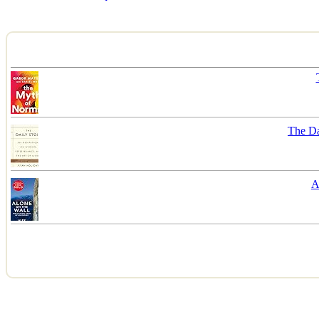
The Da
A