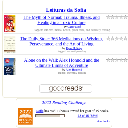
Leituras da Sofia
The Myth of Normal: Trauma, Illness, and
Healing in a Toxic Culture
by
Gabor Maté
tagged: self-care, mental-health, gabor-maté, and currently-reading
The Daily Stoic: 366 Meditations on Wisdom,
Perseverance, and the Art of Living
by
Ryan Holiday
tagged: currently-reading
Alone on the Wall: Alex Honnold and the
Ultimate Limits of Adventure
by
Alex Honnold
tagged: currently-reading
2022 Reading Challenge
Sofia
has read 13 books toward her goal of 15 books.
13 of 15 (86%)
view books