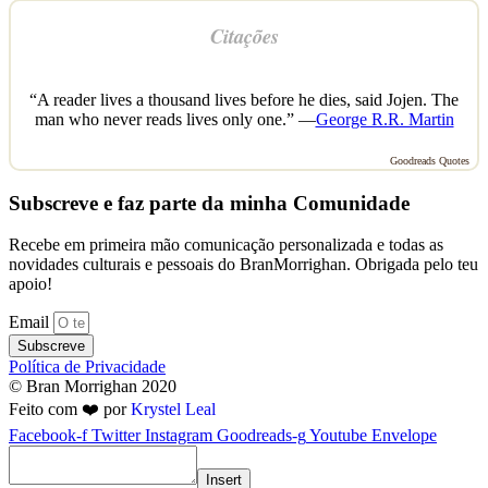
Citações
“A reader lives a thousand lives before he dies, said Jojen. The
man who never reads lives only one.” —
George R.R. Martin
Goodreads Quotes
Subscreve e faz parte da minha Comunidade
Recebe em primeira mão comunicação personalizada e todas as
novidades culturais e pessoais do BranMorrighan. Obrigada pelo teu
apoio!
Email
Subscreve
Política de Privacidade
© Bran Morrighan 2020
Feito com ❤️ por
Krystel Leal
Facebook-f
Twitter
Instagram
Goodreads-g
Youtube
Envelope
Insert