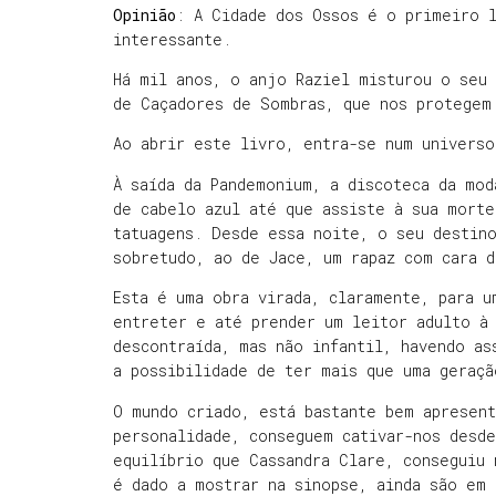
Opinião
: A Cidade dos Ossos é o primeiro 
interessante.
Há mil anos, o anjo
Raziel
misturou o seu 
de Caçadores de Sombras, que nos protegem
Ao abrir este livro, entra-se num univers
À saída da
Pandemonium
, a discoteca da mo
de cabelo azul até que assiste à sua mort
tatuagens. Desde essa noite, o seu destin
sobretudo, ao de
Jace
, um rapaz com cara 
Esta é uma obra virada, claramente, para u
entreter e até prender um leitor adulto à 
descontraída, mas não infantil, havendo as
a possibilidade de ter mais que uma geraçã
O mundo criado, está bastante bem apresent
personalidade
, conseguem cativar-nos desd
equilíbrio que
Cassandra
Clare
, conseguiu 
é dado a mostrar na sinopse, ainda são em