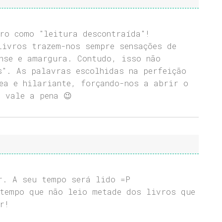
ro como "leitura descontraída"!
livros trazem-nos sempre sensações de
nse e amargura. Contudo, isso não
s". As palavras escolhidas na perfeição
ea e hilariante, forçando-nos a abrir o
 vale a pena 😉
r. A seu tempo será lido =P
tempo que não leio metade dos livros que
r!