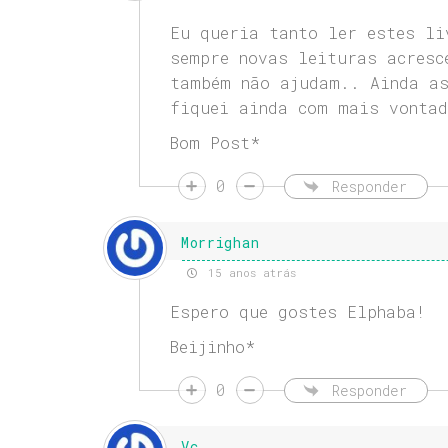
Eu queria tanto ler estes li
sempre novas leituras acresc
também não ajudam.. Ainda as
fiquei ainda com mais vontad
Bom Post*
0
Responder
Morrighan
15 anos atrás
Espero que gostes Elphaba!
Beijinho*
0
Responder
Vc