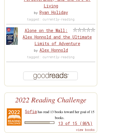
Living
Ryan Holiday
by
tagged: currently-reading
Alone on the Wall:
Alex Honnold and the Ultimate
Limits of Adventure
Alex Honnold
by
tagged: currently-reading
2022 Reading Challenge
Sofia
has read 13 books toward her goal of 15
books.
13 of 15 (86%)
view books