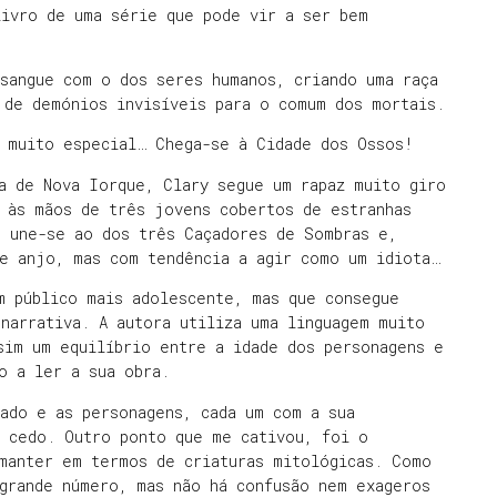
livro de uma série que pode vir a ser bem
sangue com o dos seres humanos, criando uma raça
 de demónios invisíveis para o comum dos mortais.
o muito especial… Chega-se à Cidade dos Ossos!
da de Nova Iorque,
Clary
segue um rapaz muito giro
e às mãos de três jovens cobertos de estranhas
o une-se ao dos três Caçadores de Sombras e,
de anjo, mas com tendência a agir como um idiota…
m público mais adolescente, mas que consegue
narrativa. A autora utiliza uma linguagem muito
sim um equilíbrio entre a idade dos personagens e
o a ler a sua obra.
ado e as personagens, cada um com a sua
e cedo. Outro ponto que me cativou, foi o
manter em termos de criaturas mitológicas. Como
 grande número, mas não há confusão nem exageros