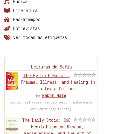
Música
Literatura
Passatempos
Entrevistas
Ver todas as etiquetas
Leituras da Sofia
The Myth of Normal:
Trauma, Illness, and Healing in
a Toxic Culture
Gabor Maté
by
tagged: self-care, mental-health, gabor-maté,
and currently-reading
The Daily Stoic: 366
Meditations on Wisdom,
Perseverance, and the Art of