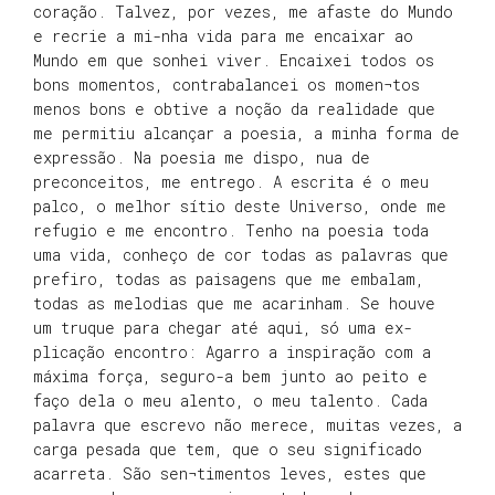
coração. Talvez, por vezes, me afaste do Mundo
e recrie a mi-nha vida para me encaixar ao
Mundo em que sonhei viver. Encaixei todos os
bons momentos, contrabalancei os momen¬tos
menos bons e obtive a noção da realidade que
me permitiu alcançar a poesia, a minha forma de
expressão. Na poesia me dispo, nua de
preconceitos, me entrego. A escrita é o meu
palco, o melhor sítio deste Universo, onde me
refugio e me encontro. Tenho na poesia toda
uma vida, conheço de cor todas as palavras que
prefiro, todas as paisagens que me embalam,
todas as melodias que me acarinham. Se houve
um truque para chegar até aqui, só uma ex-
plicação encontro: Agarro a inspiração com a
máxima força, seguro-a bem junto ao peito e
faço dela o meu alento, o meu talento. Cada
palavra que escrevo não merece, muitas vezes, a
carga pesada que tem, que o seu significado
acarreta. São sen¬timentos leves, estes que