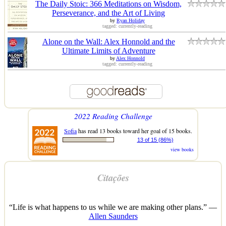
The Daily Stoic: 366 Meditations on Wisdom,
Perseverance, and the Art of Living
by
Ryan Holiday
tagged: currently-reading
Alone on the Wall: Alex Honnold and the
Ultimate Limits of Adventure
by
Alex Honnold
tagged: currently-reading
2022 Reading Challenge
Sofia
has read 13 books toward her goal of 15 books.
13 of 15 (86%)
view books
Citações
“Life is what happens to us while we are making other plans.” —
Allen Saunders