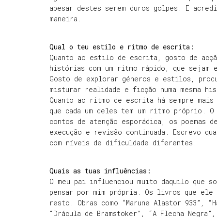
apesar destes serem duros golpes. E acred
maneira.
Qual o teu estilo e ritmo de escrita:
Quanto ao estilo de escrita, gosto de acç
histórias com um ritmo rápido, que sejam 
Gosto de explorar géneros e estilos, proc
misturar realidade e ficção numa mesma his
Quanto ao ritmo de escrita há sempre mais
que cada um deles tem um ritmo próprio. O
contos de atenção esporádica, os poemas de
execução e revisão continuada. Escrevo qu
com níveis de dificuldade diferentes.
Quais as tuas influências:
O meu pai influenciou muito daquilo que s
pensar por mim própria. Os livros que ele
resto. Obras como “Marune Alastor 933”, “H
“Drácula de Bramstoker”, “A Flecha Negra”,