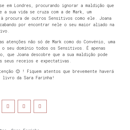
se em Londres, procurando ignorar a maldição que
e a sua vida se cruza com a de Mark, um
 à procura de outros Sensitivos como ele. Joana
cabando por encontrar nele o seu maior aliado na
tivo.
 as atenções não só de Mark como do Convénio, uma
b o seu domínio todos os Sensitivos. É apenas
go, que Joana descobre que a sua maldição pode
s seus receios e expectativas.
tenção 🙂 ! Fiquem atentos que brevemente haverá
 livro da Sara Farinha!