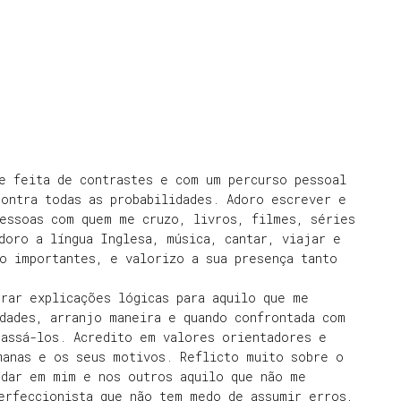
e feita de contrastes e com um percurso pessoal
ontra todas as probabilidades. Adoro escrever e
pessoas com quem me cruzo, livros, filmes, séries
doro a língua Inglesa, música, cantar, viajar e
o importantes, e valorizo a sua presença tanto
rar explicações lógicas para aquilo que me
dades, arranjo maneira e quando confrontada com
passá-los. Acredito em valores orientadores e
manas e os seus motivos. Reflicto muito sobre o
udar em mim e nos outros aquilo que não me
erfeccionista que não tem medo de assumir erros,