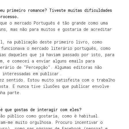
teu primeiro romance? Tiveste muitas dificuldades
processo.
 que o mercado Português é tão grande como uma
uns, mas não para muitos e gostaria de acreditar
al, na publicação deste primeiro livro, como
 funcionava o mercado literário português, como
ias daqueles que já haviam passado por isto, para
m, e comecei a enviar alguns emails para
erário de “Percepção”. Algumas editoras não
 interessadas em publicar.
ez sentido. Estou muito satisfeita com o trabalho
osta. E nunca tive ilusões que publicar envolve
nha parte.
 é que gostas de interagir com eles?
tão público como gostaria, como é habitual.
ram-me muito orgulhosa. Procuro incentivar o
ivro), como nas páginas de Facebook (pessoal e