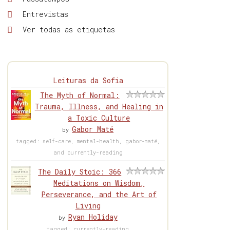
Entrevistas
Ver todas as etiquetas
Leituras da Sofia
The Myth of Normal:
Trauma, Illness, and Healing in
a Toxic Culture
Gabor Maté
by
tagged: self-care, mental-health, gabor-maté,
and currently-reading
The Daily Stoic: 366
Meditations on Wisdom,
Perseverance, and the Art of
Living
Ryan Holiday
by
tagged: currently-reading