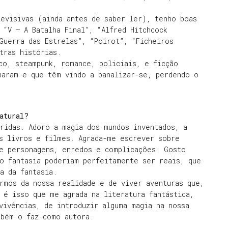
evisivas (ainda antes de saber ler), tenho boas
“V – A Batalha Final”, “Alfred Hitchcock
Guerra das Estrelas”, “Poirot”, “Ficheiros
tras histórias.
co, steampunk, romance, policiais, e ficção
haram e que têm vindo a banalizar-se, perdendo o
atural?
ridas. Adoro a magia dos mundos inventados, a
s livros e filmes. Agrada-me escrever sobre
 e personagens, enredos e complicações. Gosto
o fantasia poderiam perfeitamente ser reais, que
a da fantasia.
rmos da nossa realidade e de viver aventuras que,
 é isso que me agrada na literatura fantástica,
vivências, de introduzir alguma magia na nossa
mbém o faz como autora.