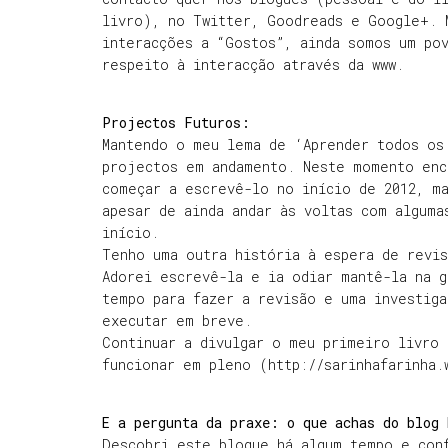
livro), no Twitter, Goodreads e Google+. 
interacções a “Gostos”, ainda somos um po
respeito à interacção através da www.
Projectos Futuros:
Mantendo o meu lema de ‘Aprender todos os
projectos em andamento. Neste momento enc
começar a escrevê-lo no início de 2012, ma
apesar de ainda andar às voltas com alguma
início.
Tenho uma outra história à espera de revis
Adorei escrevê-la e ia odiar mantê-la na g
tempo para fazer a revisão e uma investiga
executar em breve.
Continuar a divulgar o meu primeiro livro 
funcionar em pleno (http://sarinhafarinha.
E a pergunta da praxe: o que achas do blog 
Descobri este blogue há algum tempo e con