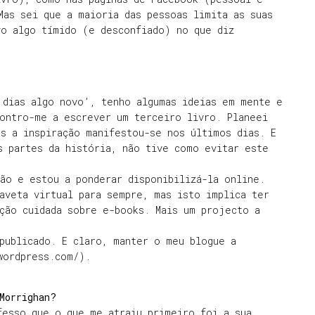
Mas sei que a maioria das pessoas limita as suas
vo algo tímido (e desconfiado) no que diz
 dias algo novo’, tenho algumas ideias em mente e
ontro-me a escrever um terceiro livro. Planeei
s a inspiração manifestou-se nos últimos dias. E
s partes da história, não tive como evitar este
ão e estou a ponderar disponibilizá-la online.
aveta virtual para sempre, mas isto implica ter
ção cuidada sobre e-books. Mais um projecto a
publicado. E claro, manter o meu blogue a
wordpress.com/).
Morrighan?
fesso que o que me atraiu primeiro foi a sua