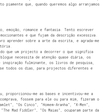
ito piamente que, quando queremos algo arranjamos
ão, emoção, romance e fantasia. Tento escrever
emocionantes e que fujam da descrição excessiva.
uro aprender sobre a arte da escrita, e agrada-me
tória.
 do que um projecto a decorrer o que significa
 blogue necessita de atenção quase diária, os
 inspiração fulminante, os livros de pesquisa,
ase todos os dias, para projectos diferentes e
ou, proporcionou-me as bases e incentivou-me a
 comprava, fossem para ele ou para mim, fizeram o
amlet”, “Os Cinco”, “Homem-Aranha”, “X-Men”,
 “The Mad Fiddler”, “Os Maias”, ocuparam parte da