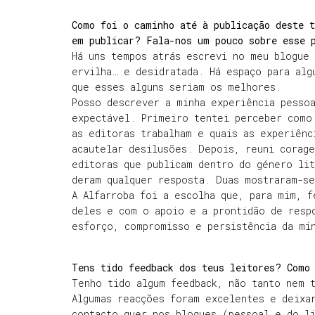
Como foi o caminho até à publicação deste 
em publicar? Fala-nos um pouco sobre esse 
Há uns tempos atrás escrevi no meu blogue
ervilha… e desidratada. Há espaço para alg
que esses alguns seriam os melhores.
Posso descrever a minha experiência pesso
expectável. Primeiro tentei perceber como
as editoras trabalham e quais as experiênc
acautelar desilusões. Depois, reuni corage
editoras que publicam dentro do género lit
deram qualquer resposta. Duas mostraram-se
A Alfarroba foi a escolha que, para mim, f
deles e com o apoio e a prontidão de resp
esforço, compromisso e persistência da mi
Tens tido feedback dos teus leitores? Como
Tenho tido algum feedback, não tanto nem 
Algumas reacções foram excelentes e deixa
contacto quer nos blogues (pessoal e do l