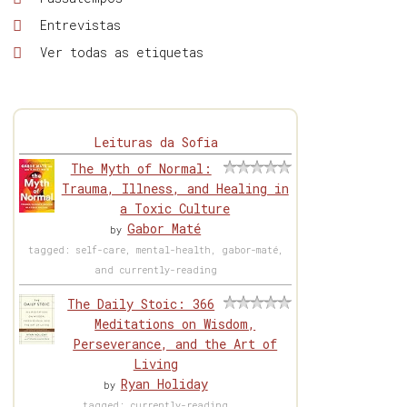
Entrevistas
Ver todas as etiquetas
Leituras da Sofia
The Myth of Normal:
Trauma, Illness, and Healing in
a Toxic Culture
Gabor Maté
by
tagged: self-care, mental-health, gabor-maté,
and currently-reading
The Daily Stoic: 366
Meditations on Wisdom,
Perseverance, and the Art of
Living
Ryan Holiday
by
tagged: currently-reading