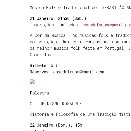
Música Folk e Tradicional com SEBASTIÃO A
21 Janeiro, 21h30 (Sáb.)
Inscrições Limitadas:
casadofauno@gmail.co
A Cor da Música – As músicas folk e tradic
composições. Uma hora bem passada com um 
da melhor música folk feita em Portugal. 
Quadrilha.
Bilhete
: 5 €
Reservas
: casadofauno@gmail.com
Palestra
O ILUMINISMO ROSACRUZ
História e Filosofia de uma Tradição Místi
22 Janeiro (Dom.), 15h