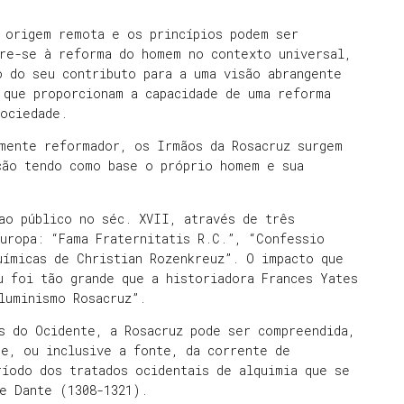
 origem remota e os princípios podem ser
ere-se à reforma do homem no contexto universal,
o do seu contributo para a uma visão abrangente
 que proporcionam a capacidade de uma reforma
sociedade.
mente reformador, os Irmãos da Rosacruz surgem
ção tendo como base o próprio homem e sua
ao público no séc. XVII, através de três
uropa: “Fama Fraternitatis R.C.”, “Confessio
uímicas de Christian Rozenkreuz”. O impacto que
u foi tão grande que a historiadora Frances Yates
luminismo Rosacruz”.
s do Ocidente, a Rosacruz pode ser compreendida,
te, ou inclusive a fonte, da corrente de
ríodo dos tratados ocidentais de alquimia que se
e Dante (1308-1321).