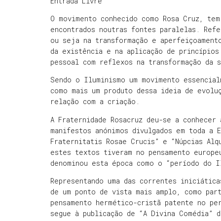
Entrada Livre
O movimento conhecido como Rosa Cruz, tem
encontrados noutras fontes paralelas. Ref
ou seja na transformação e aperfeiçoament
da existência e na aplicação de princípios
pessoal com reflexos na transformação da 
Sendo o Iluminismo um movimento essencial
como mais um produto dessa ideia de evolu
relação com a criação.
A Fraternidade Rosacruz deu-se a conhecer 
manifestos anónimos divulgados em toda a E
Fraternitatis Rosae Crucis” e “Núpcias Alq
estes textos tiveram no pensamento europe
denominou esta época como o “período do I
Representando uma das correntes iniciática
de um ponto de vista mais amplo, como par
pensamento hermético-cristã patente no pe
segue à publicação de “A Divina Comédia” d