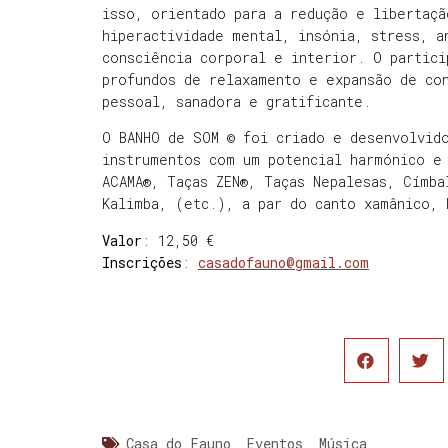
isso, orientado para a redução e libertaçã
hiperactividade mental, insónia, stress, a
consciência corporal e interior. O partici
profundos de relaxamento e expansão de co
pessoal, sanadora e gratificante.
O BANHO de SOM © foi criado e desenvolvido
instrumentos com um potencial harmónico e
ACAMA®, Taças ZEN®, Taças Nepalesas, Címba
Kalimba, (etc.), a par do canto xamânico, 
Valor
: 12,50 €
Inscrições
:
casadofauno@gmail.com
Casa do Fauno
,
Eventos
,
Música