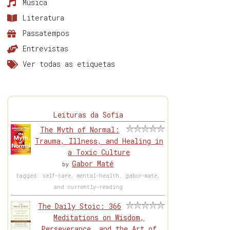
Música
Literatura
Passatempos
Entrevistas
Ver todas as etiquetas
Leituras da Sofia
The Myth of Normal:
Trauma, Illness, and Healing in
a Toxic Culture
Gabor Maté
by
tagged: self-care, mental-health, gabor-maté,
and currently-reading
The Daily Stoic: 366
Meditations on Wisdom,
Perseverance, and the Art of