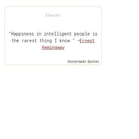
Citações
“Happiness in intelligent people is
the rarest thing I know.” —
Ernest
Hemingway
Goodreads Quotes