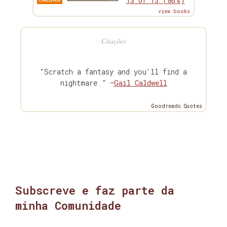
13 of 15 (86%)
view books
Citações
“Scratch a fantasy and you'll find a
nightmare.” —
Gail Caldwell
Goodreads Quotes
Subscreve e faz parte da
minha Comunidade