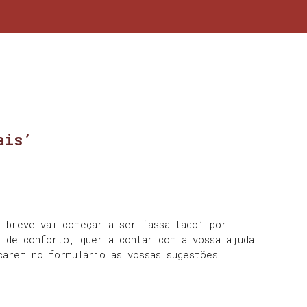
ais’
m breve vai começar a ser ‘assaltado’ por
a de conforto, queria contar com a vossa ajuda
carem no formulário as vossas sugestões.