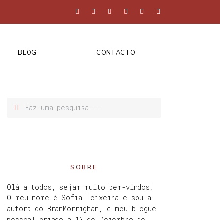
BLOG
CONTACTO
SOBRE
Olá a todos, sejam muito bem-vindos!
O meu nome é Sofia Teixeira e sou a
autora do BranMorrighan, o meu blogue
pessoal criado a 13 de Dezembro de