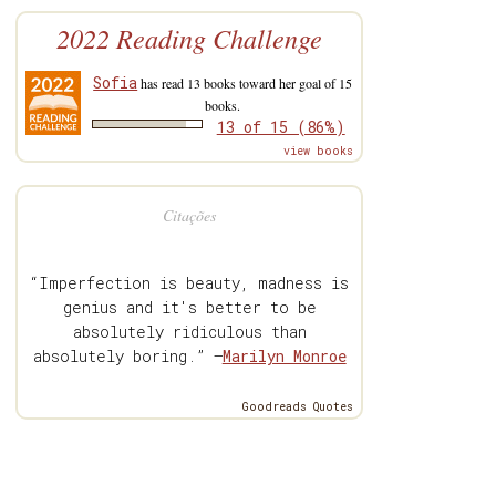
2022 Reading Challenge
Sofia
has read 13 books toward her goal of 15
books.
13 of 15 (86%)
view books
Citações
“Imperfection is beauty, madness is
genius and it's better to be
absolutely ridiculous than
absolutely boring.” —
Marilyn Monroe
Goodreads Quotes