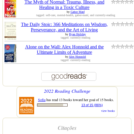
The Myth of Normal: Trauma, Illness, and
Healing in a Toxic Culture
by
Gabor Maté
tagged: self-care, mental-health, gabor-maté, and currently-reading
The Daily Stoic: 366 Meditations on Wisdom,
Perseverance, and the Art of Living
by
Ryan Holiday
tagged: currently-reading
Alone on the Wall: Alex Honnold and the
Ultimate Limits of Adventure
by
Alex Honnold
tagged: currently-reading
2022 Reading Challenge
Sofia
has read 13 books toward her goal of 15 books.
13 of 15 (86%)
view books
Citações