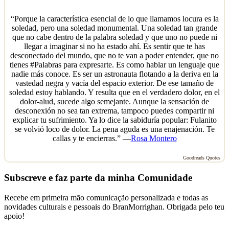
“Porque la característica esencial de lo que llamamos locura es la
soledad, pero una soledad monumental. Una soledad tan grande
que no cabe dentro de la palabra soledad y que uno no puede ni
llegar a imaginar si no ha estado ahí. Es sentir que te has
desconectado del mundo, que no te van a poder entender, que no
tienes #Palabras para expresarte. Es como hablar un lenguaje que
nadie más conoce. Es ser un astronauta flotando a la deriva en la
vastedad negra y vacía del espacio exterior. De ese tamaño de
soledad estoy hablando. Y resulta que en el verdadero dolor, en el
dolor-alud, sucede algo semejante. Aunque la sensación de
desconexión no sea tan extrema, tampoco puedes compartir ni
explicar tu sufrimiento. Ya lo dice la sabiduría popular: Fulanito
se volvió loco de dolor. La pena aguda es una enajenación. Te
callas y te encierras.” —
Rosa Montero
Goodreads Quotes
Subscreve e faz parte da minha Comunidade
Recebe em primeira mão comunicação personalizada e todas as
novidades culturais e pessoais do BranMorrighan. Obrigada pelo teu
apoio!