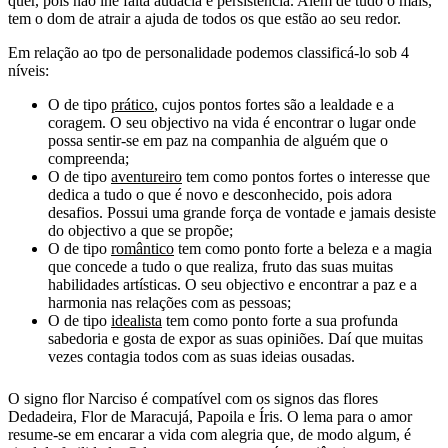
quer, pois não lhe falta audácia e persistência. Além de tudo o mais,
tem o dom de atrair a ajuda de todos os que estão ao seu redor.
Em relação ao tpo de personalidade podemos classificá-lo sob 4
níveis:
O de tipo
prático
, cujos pontos fortes são a lealdade e a
coragem. O seu objectivo na vida é encontrar o lugar onde
possa sentir-se em paz na companhia de alguém que o
compreenda;
O de tipo
aventureiro
tem como pontos fortes o interesse que
dedica a tudo o que é novo e desconhecido, pois adora
desafios. Possui uma grande força de vontade e jamais desiste
do objectivo a que se propõe;
O de tipo
romântico
tem como ponto forte a beleza e a magia
que concede a tudo o que realiza, fruto das suas muitas
habilidades artísticas. O seu objectivo e encontrar a paz e a
harmonia nas relações com as pessoas;
O de tipo
idealista
tem como ponto forte a sua profunda
sabedoria e gosta de expor as suas opiniões. Daí que muitas
vezes contagia todos com as suas ideias ousadas.
O signo flor Narciso é compatível com os signos das flores
Dedadeira, Flor de Maracujá, Papoila e Íris. O lema para o amor
resume-se em encarar a vida com alegria que, de modo algum, é