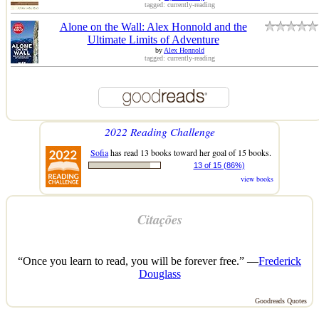
tagged: currently-reading
Alone on the Wall: Alex Honnold and the
Ultimate Limits of Adventure
by
Alex Honnold
tagged: currently-reading
2022 Reading Challenge
Sofia
has read 13 books toward her goal of 15 books.
13 of 15 (86%)
view books
Citações
“Once you learn to read, you will be forever free.” —
Frederick
Douglass
Goodreads Quotes