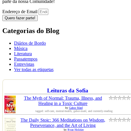
parte da nossa Comunidade!
Endereço de Email
Quero fazer parte!
Categorias do Blog
Diários de Bordo
Música
Literatura
Passatempos
Entrevistas
Ver todas as etiquetas
Leituras da Sofia
The Myth of Normal: Trauma, Illness, and
Healing in a Toxic Culture
by
Gabor Maté
tagged: self-care, mental-health, gabor-maté, and currently-reading
The Daily Stoic: 366 Meditations on Wisdom,
Perseverance, and the Art of Living
by
Ryan Holiday