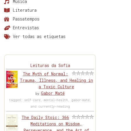
Música
Literatura
Passatempos
Entrevistas
Ver todas as etiquetas
Leituras da Sofia
The Myth of Normal:
Trauma, Illness, and Healing in
a Toxic Culture
Gabor Maté
by
tagged: self-care, mental-health, gabor-maté,
and currently-reading
The Daily Stoic: 366
Meditations on Wisdom,
Perseverance, and the Art of