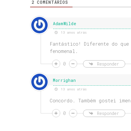
2
COMENTÁRIOS
AdamWilde
13 anos atrás
Fantástico! Diferente do que
fenomenal.
0
Responder
Morrighan
13 anos atrás
Concordo. Também gostei imen
0
Responder