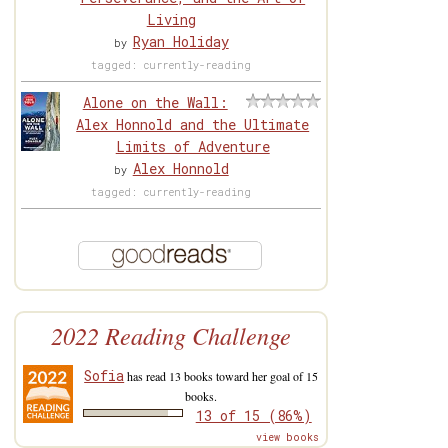
Living
Ryan Holiday
by
tagged: currently-reading
Alone on the Wall:
Alex Honnold and the Ultimate
Limits of Adventure
Alex Honnold
by
tagged: currently-reading
2022 Reading Challenge
Sofia
has read 13 books toward her goal of 15
books.
13 of 15 (86%)
view books