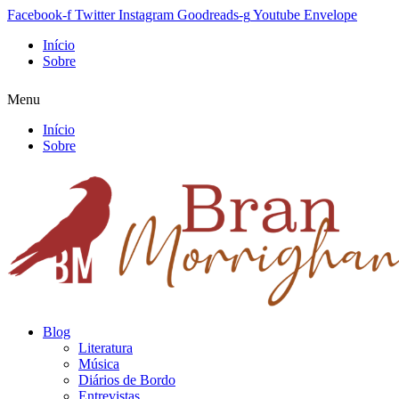
Facebook-f
Twitter
Instagram
Goodreads-g
Youtube
Envelope
Início
Sobre
Menu
Início
Sobre
Blog
Literatura
Música
Diários de Bordo
Entrevistas