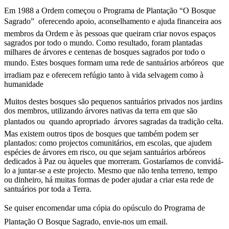
Em 1988 a Ordem começou o Programa de Plantação “O Bosque
Sagrado”  oferecendo apoio, aconselhamento e ajuda financeira aos
membros da Ordem e às pessoas que queiram criar novos espaços
sagrados por todo o mundo. Como resultado, foram plantadas
milhares de árvores e centenas de bosques sagrados por todo o
mundo. Estes bosques formam uma rede de santuários arbóreos  que
irradiam paz e oferecem refúgio tanto à vida selvagem como à
humanidade
Muitos destes bosques são pequenos santuários privados nos jardins
dos membros, utilizando árvores nativas da terra em que são
plantados ou  quando apropriado  árvores sagradas da tradição celta.
Mas existem outros tipos de bosques que também podem ser
plantados: como projectos comunitários, em escolas, que ajudem
espécies de árvores em risco, ou que sejam santuários arbóreos
dedicados à Paz ou àqueles que morreram. Gostaríamos de convidá-
lo a juntar-se a este projecto. Mesmo que não tenha terreno, tempo
ou dinheiro, há muitas formas de poder ajudar a criar esta rede de
santuários por toda a Terra.
Se quiser encomendar uma cópia do opúsculo do Programa de
Plantação O Bosque Sagrado, envie-nos um email.