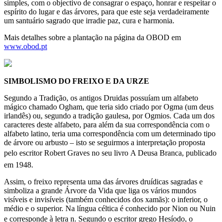
simples, com o objectivo de consagrar o espaço, honrar e respeitar o
espírito do lugar e das árvores, para que este seja verdadeiramente
um santuário sagrado que irradie paz, cura e harmonia.
Mais detalhes sobre a plantação na página da OBOD em
www.obod.pt
SIMBOLISMO DO FREIXO E DA URZE
Segundo a Tradição, os antigos Druidas possuíam um alfabeto
mágico chamado Ogham, que teria sido criado por Ogma (um deus
irlandês) ou, segundo a tradição gaulesa, por Ogmios. Cada um dos
caracteres deste alfabeto, para além da sua correspondência com o
alfabeto latino, teria uma correspondência com um determinado tipo
de árvore ou arbusto – isto se seguirmos a interpretação proposta
pelo escritor Robert Graves no seu livro A Deusa Branca, publicado
em 1948.
Assim, o freixo representa uma das árvores druídicas sagradas e
simboliza a grande Árvore da Vida que liga os vários mundos
visíveis e invisíveis (também conhecidos dos xamãs): o inferior, o
médio e o superior. Na língua céltica é conhecido por Nion ou Nuin
e corresponde à letra n. Segundo o escritor grego Hesíodo, o