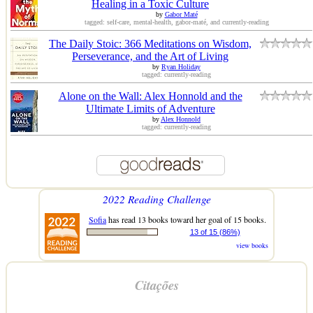
Healing in a Toxic Culture
by
Gabor Maté
tagged: self-care, mental-health, gabor-maté, and currently-reading
The Daily Stoic: 366 Meditations on Wisdom,
Perseverance, and the Art of Living
by
Ryan Holiday
tagged: currently-reading
Alone on the Wall: Alex Honnold and the
Ultimate Limits of Adventure
by
Alex Honnold
tagged: currently-reading
2022 Reading Challenge
Sofia
has read 13 books toward her goal of 15 books.
13 of 15 (86%)
view books
Citações