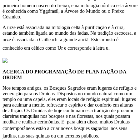
primeiro homem nasceu do freixo, e na mitologia nórdica esta árvore
é conhecida como Yggdrasil, a Árvore do Mundo ou o Freixo
Cósmico.
A urze está associada na mitologia celta à purificação e à cura,
estando também ligada ao mundo das fadas. Na tradição escocesa, a
urze é associada a Cailleach  a grande anciã. Este arbusto é
conhecido em céltico como Ur e corresponde à letra u.
ACERCA DO PROGRAMAÇÃO DE PLANTAÇÃO DA
ORDEM
Nos tempos antigos, os Bosques Sagrados eram lugares de refúgio e
veneração para os Druidas. Dispostos no mundo natural como um
templo ou uma capela, eles eram locais de refúgio espiritual: lugares
para acalmar a mente, refrescar o espírito e dar conforto em alturas
de aflição. Os Druidas de hoje continuam esta tradição de procurar
clareiras tranquilas nos bosques e nas florestas, nos quais possam
meditar e realizar cerimónias. E, para além disso, muitos Druidas
contemporâneos estão a criar novos bosques sagrados  nos seus
jardins, nas suas quintas ou em terrenos públicos.