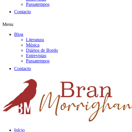
Passatempos
Contacto
Menu
Blog
Literatura
Música
Diários de Bordo
Entrevistas
Passatempos
Contacto
Início