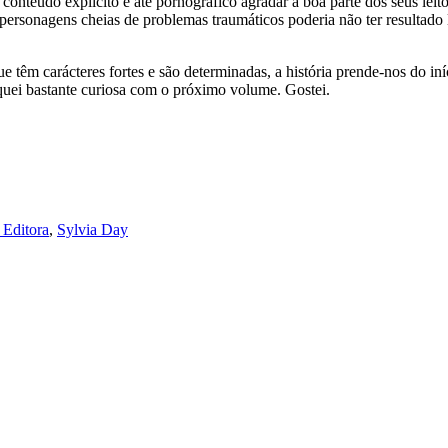
 conteúdo explícito e até pornográfico agradar a boa parte dos seus lei
personagens cheias de problemas traumáticos poderia não ter resultado 
ue têm carácteres fortes e são determinadas, a história prende-nos do i
quei bastante curiosa com o próximo volume. Gostei.
 Editora
,
Sylvia Day