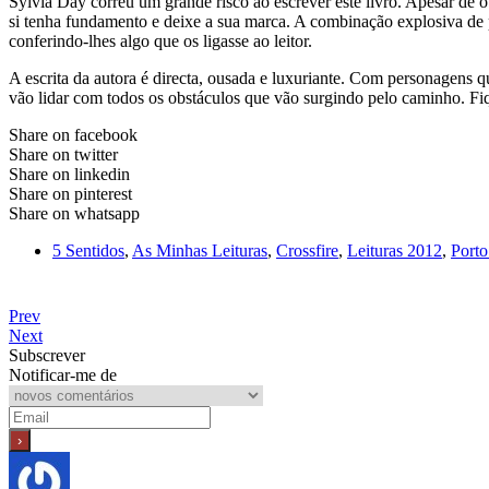
Sylvia Day correu um grande risco ao escrever este livro. Apesar de o
si tenha fundamento e deixe a sua marca. A combinação explosiva de 
conferindo-lhes algo que os ligasse ao leitor.
A escrita da autora é directa, ousada e luxuriante. Com personagens q
vão lidar com todos os obstáculos que vão surgindo pelo caminho. Fi
Share on facebook
Share on twitter
Share on linkedin
Share on pinterest
Share on whatsapp
5 Sentidos
,
As Minhas Leituras
,
Crossfire
,
Leituras 2012
,
Porto
Prev
Next
Subscrever
Notificar-me de