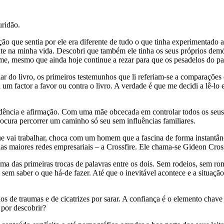
ridão.
ão que sentia por ele era diferente de tudo o que tinha experimentado
ente na minha vida. Descobri que também ele tinha os seus próprios de
me, mesmo que ainda hoje continue a rezar para que os pesadelos do pa
falar do livro, os primeiros testemunhos que li referiam-se a comparaçõe
ia um factor a favor ou contra o livro. A verdade é que me decidi a lê-lo
ndência e afirmação. Com uma mãe obcecada em controlar todos os seus 
ocura percorrer um caminho só seu sem influências familiares.
 vai trabalhar, choca com um homem que a fascina de forma instantânea
s maiores redes empresariais – a Crossfire. Ele chama-se Gideon Cros
uma das primeiras trocas de palavras entre os dois. Sem rodeios, sem r
 sem saber o que há-de fazer. Até que o inevitável acontece e a situaç
 de traumas e de cicatrizes por sarar. A confiança é o elemento chave
 por descobrir?