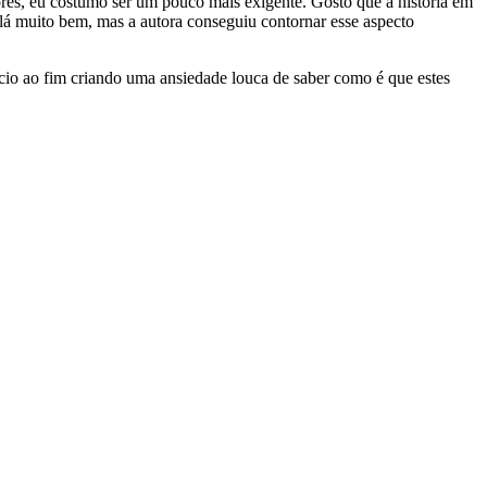
tores, eu costumo ser um pouco mais exigente. Gosto que a história em
lá muito bem, mas a autora conseguiu contornar esse aspecto
nício ao fim criando uma ansiedade louca de saber como é que estes