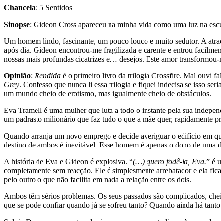
Chancela
: 5 Sentidos
Sinopse
: Gideon Cross apareceu na minha vida como uma luz na escu
Um homem lindo, fascinante, um pouco louco e muito sedutor. A atraç
após dia. Gideon encontrou-me fragilizada e carente e entrou facilm
nossas mais profundas cicatrizes e… desejos. Este amor transformou-
Opinião
:
Rendida
é o primeiro livro da trilogia Crossfire. Mal ouvi 
Grey
. Confesso que nunca li essa trilogia e fiquei indecisa se isso ser
um mundo cheio de erotismo, mas igualmente cheio de obstáculos.
Eva Tramell é uma mulher que luta a todo o instante pela sua indepe
um padrasto milionário que faz tudo o que a mãe quer, rapidamente pr
Quando arranja um novo emprego e decide averiguar o edifício em que
destino de ambos é inevitável. Esse homem é apenas o dono de uma da
A história de Eva e Gideon é explosiva. “
(…) quero fodê-la, Eva.
” é 
completamente sem reacção. Ele é simplesmente arrebatador e ela fica
pelo outro o que não facilita em nada a relação entre os dois.
Ambos têm sérios problemas. Os seus passados são complicados, cheios
que se pode confiar quando já se sofreu tanto? Quando ainda há tanto