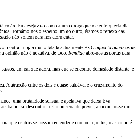
 até então. Eu desejava-o como a uma droga que me enfraquecia dia
mónios. Tornámo-nos o espelho um do outro; éramos o reflexo das
ssado não voltem para nos atormentar.
s com outra trilogia muito falada actualmente
As Cinquenta Sombras de
 e a opinião não é negativa, de todo.
Rendida
abre-nos as portas para
passos, um pai que adora, mas que se encontra demasiado distante, e
. A atracção entre os dois é quase palpável e o cruzamento do
s.
omance, uma brutalidade sensual e apelativa que deixa Eva
ão acaba por se descontrolar. Como seria de prever, apaixonam-se um
 para que os dois se possam entender e continuar juntos, mas como é