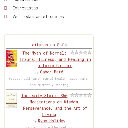
Entrevistas
Ver todas as etiquetas
Leituras da Sofia
The Myth of Normal:
Trauma, Illness, and Healing in
a Toxic Culture
Gabor Maté
by
tagged: self-care, mental-health, gabor-maté,
and currently-reading
The Daily Stoic: 366
Meditations on Wisdom,
Perseverance, and the Art of
Living
Ryan Holiday
by
tagged: currently-reading