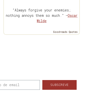
“Always forgive your enemies;
nothing annoys them so much.” —
Oscar
Wilde
Goodreads Quotes
SUBSCREVE