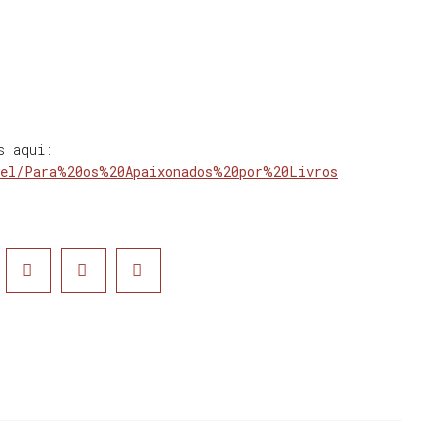
s aqui:
bel/Para%20os%20Apaixonados%20por%20Livros