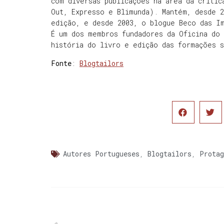
com diversas publicações na área da crític
Out, Expresso e Blimunda). Mantém, desde 
edição, e desde 2003, o blogue Beco das Im
É um dos membros fundadores da Oficina do
história do livro e edição das formações 
Fonte
:
Blogtailors
Autores Portugueses
,
Blogtailors
,
Protag