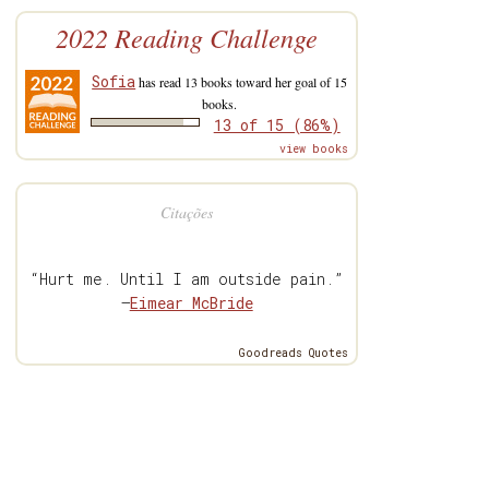
2022 Reading Challenge
Sofia
has read 13 books toward her goal of 15
books.
13 of 15 (86%)
view books
Citações
“Hurt me. Until I am outside pain.”
—
Eimear McBride
Goodreads Quotes