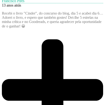
Francisco Pires
13 anos atrás
Recebi o livro "Cinder", do concurso do blog, dia 5 e acabei dia 6…
Adorei o livro, e espero que também gostes! Dei-lhe 5 estrelas na
minha crítica e no Goodreads, e queria agradecer pela oportunidade
de o ganhar! 😀