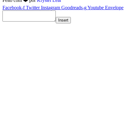
Feito com ❤️ por
Krystel Leal
Facebook-f
Twitter
Instagram
Goodreads-g
Youtube
Envelope
Insert