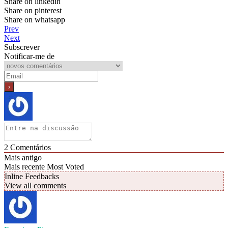
Share on linkedin
Share on pinterest
Share on whatsapp
Prev
Next
Subscrever
Notificar-me de
2
Comentários
Mais antigo
Mais recente
Most Voted
Inline Feedbacks
View all comments