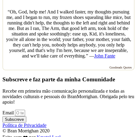
“Oh, God, help me! And I walked faster, my thoughts pursuing
me, and I began to run, my frozen shoes squealing like mice, but
running didn't help, the thoughts to the left and right and behind
me. But as I ran, The Arm, that good left arm, took hold of the
situation and spoke soothingly: ease up, Kid, it's loneliness,
you're all alone in the world; your father, your mother, your faith,
they can't help you, nobody helps anybody, you only help
yourself, and that's why I'm here, because we are inseperable,
and we'll take care of everything.” —
John Fante
Goodreads Quotes
Subscreve e faz parte da minha Comunidade
Recebe em primeira mão comunicação personalizada e todas as
novidades culturais e pessoais do BranMorrighan. Obrigada pelo teu
apoio!
Email
Subscreve
Política de Privacidade
© Bran Morrighan 2020