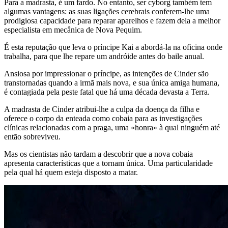
Para a madrasta, é um fardo. No entanto, ser cyborg também tem
algumas vantagens: as suas ligações cerebrais conferem-lhe uma
prodigiosa capacidade para reparar aparelhos e fazem dela a melhor
especialista em mecânica de Nova Pequim.
É esta reputação que leva o príncipe Kai a abordá-la na oficina onde
trabalha, para que lhe repare um andróide antes do baile anual.
Ansiosa por impressionar o príncipe, as intenções de Cinder são
transtornadas quando a irmã mais nova, e sua única amiga humana,
é contagiada pela peste fatal que há uma década devasta a Terra.
A madrasta de Cinder atribui-lhe a culpa da doença da filha e
oferece o corpo da enteada como cobaia para as investigações
clínicas relacionadas com a praga, uma «honra» à qual ninguém até
então sobreviveu.
Mas os cientistas não tardam a descobrir que a nova cobaia
apresenta características que a tornam única. Uma particularidade
pela qual há quem esteja disposto a matar.