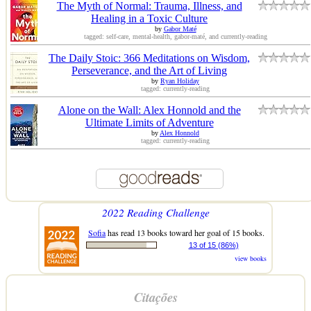
The Myth of Normal: Trauma, Illness, and
Healing in a Toxic Culture
by
Gabor Maté
tagged: self-care, mental-health, gabor-maté, and currently-reading
The Daily Stoic: 366 Meditations on Wisdom,
Perseverance, and the Art of Living
by
Ryan Holiday
tagged: currently-reading
Alone on the Wall: Alex Honnold and the
Ultimate Limits of Adventure
by
Alex Honnold
tagged: currently-reading
2022 Reading Challenge
Sofia
has read 13 books toward her goal of 15 books.
13 of 15 (86%)
view books
Citações