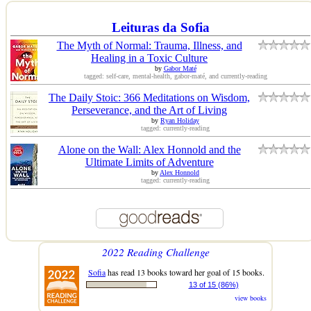
Leituras da Sofia
The Myth of Normal: Trauma, Illness, and
Healing in a Toxic Culture
by
Gabor Maté
tagged: self-care, mental-health, gabor-maté, and currently-reading
The Daily Stoic: 366 Meditations on Wisdom,
Perseverance, and the Art of Living
by
Ryan Holiday
tagged: currently-reading
Alone on the Wall: Alex Honnold and the
Ultimate Limits of Adventure
by
Alex Honnold
tagged: currently-reading
2022 Reading Challenge
Sofia
has read 13 books toward her goal of 15 books.
13 of 15 (86%)
view books