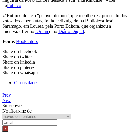
linguista da Porto Editora destaca a sua “musicalidade”.» Ler
no
Público
.
«”Entroikado” é a “palavra do ano”, que recolheu 32 por cento dos
votos dos cibernautas, foi hoje divulgado na Biblioteca José
Saramago, em Loures, pela Porto Editora, que organizou a
inicitiva.» Ler no
iOnline
e no
Diário Digital
.
Fonte
:
Booktailors
Share on facebook
Share on twitter
Share on linkedin
Share on pinterest
Share on whatsapp
Curiosidades
Prev
Next
Subscrever
Notificar-me de