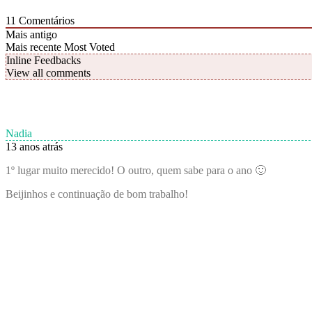
11
Comentários
Mais antigo
Mais recente
Most Voted
Inline Feedbacks
View all comments
Nadia
13 anos atrás
1º lugar muito merecido! O outro, quem sabe para o ano 🙂
Beijinhos e continuação de bom trabalho!