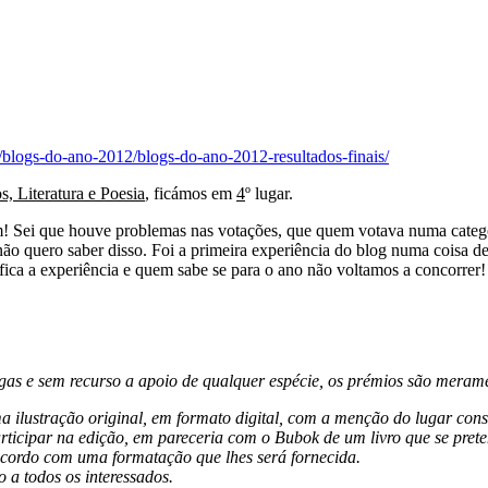
u/blogs-do-ano-2012/blogs-do-ano-2012-resultados-finais/
s, Literatura e Poesia
, ficámos em
4
º lugar.
m! Sei que houve problemas nas votações, que quem votava numa categor
o quero saber disso. Foi a primeira experiência do blog numa coisa des
fica a experiência e quem sabe se para o ano não voltamos a concorrer!
gas e sem recurso a apoio de qualquer espécie, os prémios são merame
ma ilustração original, em formato digital, com a menção do lugar con
articipar na edição, em pareceria com o Bubok de um livro que se pret
 acordo com uma formatação que lhes será fornecida.
 a todos os interessados.