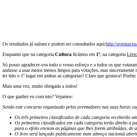
Os resultados já saíram e podem ser consultados aqui:
http://aventar.e
Enquanto que na categoria
Cultura
ficámos em
1º
, na categoria
Livro
Só posso agradecer-vos todo o vosso esforço e a todos os que votara
andasse a usar meios menos limpos para votações, mas sinceramente nã
ter tido o 1º lugar em ambas as categorias? Claro que gostava! Porém 
Mais uma vez, muito obrigada a todos!
O que ganhei eu com isto? Vejamos:
Sendo este concurso organizado pelos aventadores nas suas horas va
Os três primeiros classificados de cada categoria receberão u
Os primeiros classificados em cada categoria terão direito a p
para o efeito enviem as páginas que lhes forem atribuídas, de
O livro será lançado publicamente num almoço nacional aberto