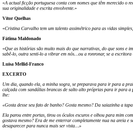
«
A actual ficção portuguesa conta com nomes que têm merecido o rec
sua originalidade e escrita envolvente.
»
Vítor Quelhas
«
Cristina Carvalho tem um talento assimétrico para as vidas simples
Fátima Maldonado
«
Que as histórias são muito mais do que narrativas, do que sons e 
sabê-lo, outra senti-lo a vibrar em nós…ou a ronronar, se a escritora
Luísa Mellid-Franco
EXCERTO
Um dia, quando ela, a minha sogra, se preparava para ir para a prai
calçada com sandálias brancas de salto alto próprias para ir para a
lhe:
«Gosta desse seu fato de banho? Gosta mesmo? Da saiazinha a tapa
Ela parou entre portas, tirou os óculos escuros e olhou para mim co
gostava mesmo? Era de me enterrar completamente nua na areia e sent
desaparecer para nunca mais ser vista…»