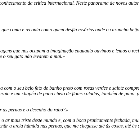
onhecimento da crítica internacional. Neste panorama de novos autore
, que conta e reconta como quem desfia rosários onde o caruncho beijo
imagens que nos ocupam a imaginação enquanto ouvimos e lemos o recit
 e o seu gato não levarem a mal.
»
a com o seu belo fato de banho preto com rosas verdes e saiote compre
 praia e um chapéu de pano cheio de flores coladas, também de pano, pr
r as pernas e o desenho do rabo?»
m o ar mais triste deste mundo e, com a boca praticamente fechada, m
ir a areia húmida nas pernas, que me chegasse até às coxas, até às an