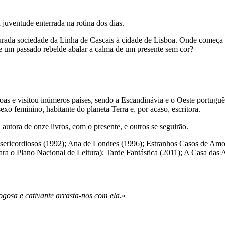
uventude enterrada na rotina dos dias.
urada sociedade da Linha de Cascais à cidade de Lisboa. Onde começa
 um passado rebelde abalar a calma de um presente sem cor?
soas e visitou inúmeros países, sendo a Escandinávia e o Oeste portugu
xo feminino, habitante do planeta Terra e, por acaso, escritora.
 autora de onze livros, com o presente, e outros se seguirão.
isericordiosos (1992); Ana de Londres (1996); Estranhos Casos de Am
ara o Plano Nacional de Leitura); Tarde Fantástica (2011); A Casa da
ogosa e cativante arrasta-nos com ela.
»