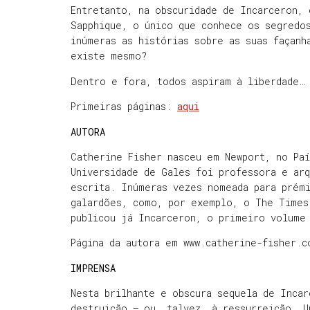
Entretanto, na obscuridade de Incarceron,
Sapphique, o único que conhece os segredos
inúmeras as histórias sobre as suas façanh
existe mesmo?
Dentro e fora, todos aspiram à liberdade…
Primeiras páginas:
aqui
AUTORA
Catherine Fisher nasceu em Newport, no Paí
Universidade de Gales foi professora e ar
escrita. Inúmeras vezes nomeada para prém
galardões, como, por exemplo, o The Times
publicou já Incarceron, o primeiro volume 
Página da autora em www.catherine-fisher.c
IMPRENSA
Nesta brilhante e obscura sequela de Inca
destruição – ou, talvez, à ressurreição… U