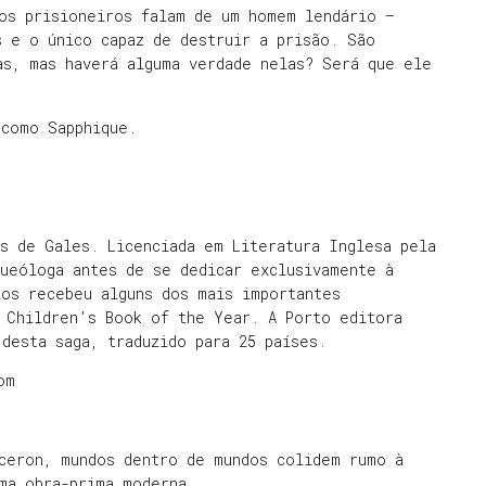
 os prisioneiros falam de um homem lendário –
 e o único capaz de destruir a prisão. São
as, mas haverá alguma verdade nelas? Será que ele
 como Sapphique.
s de Gales. Licenciada em Literatura Inglesa pela
queóloga antes de se dedicar exclusivamente à
ios recebeu alguns dos mais importantes
 Children’s Book of the Year. A Porto editora
desta saga, traduzido para 25 países.
om
rceron, mundos dentro de mundos colidem rumo à
ma obra-prima moderna.