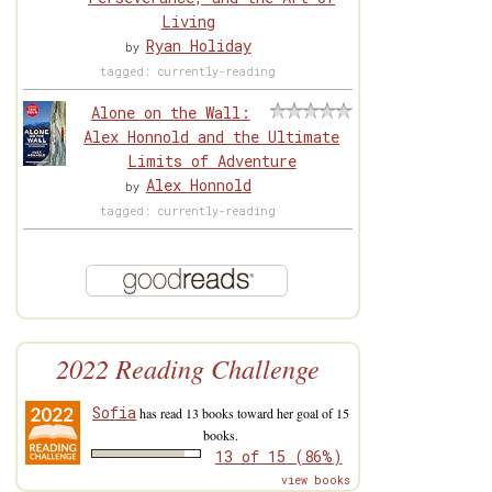
Living
Ryan Holiday
by
tagged: currently-reading
Alone on the Wall:
Alex Honnold and the Ultimate
Limits of Adventure
Alex Honnold
by
tagged: currently-reading
2022 Reading Challenge
Sofia
has read 13 books toward her goal of 15
books.
13 of 15 (86%)
view books