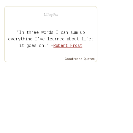
Citações
“In three words I can sum up
everything I've learned about life:
it goes on.” —
Robert Frost
Goodreads Quotes