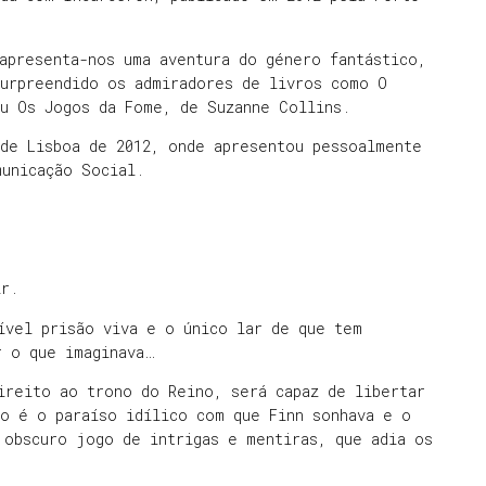
apresenta-nos uma aventura do género fantástico,
surpreendido os admiradores de livros como O
ou Os Jogos da Fome, de Suzanne Collins.
 de Lisboa de 2012, onde apresentou pessoalmente
municação Social.
ir.
ível prisão viva e o único lar de que tem
r o que imaginava…
ireito ao trono do Reino, será capaz de libertar
ão é o paraíso idílico com que Finn sonhava e o
 obscuro jogo de intrigas e mentiras, que adia os