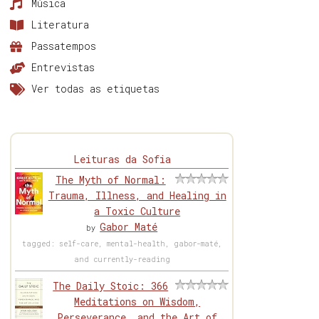
Música
Literatura
Passatempos
Entrevistas
Ver todas as etiquetas
Leituras da Sofia
The Myth of Normal:
Trauma, Illness, and Healing in
a Toxic Culture
Gabor Maté
by
tagged: self-care, mental-health, gabor-maté,
and currently-reading
The Daily Stoic: 366
Meditations on Wisdom,
Perseverance, and the Art of