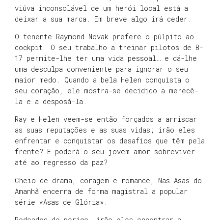
viúva inconsolável de um herói local está a
deixar a sua marca. Em breve algo irá ceder.
O tenente Raymond Novak prefere o púlpito ao
cockpit. O seu trabalho a treinar pilotos de B-
17 permite-lhe ter uma vida pessoal… e dá-lhe
uma desculpa conveniente para ignorar o seu
maior medo. Quando a bela Helen conquista o
seu coração, ele mostra-se decidido a merecê-
la e a desposá-la.
Ray e Helen veem-se então forçados a arriscar
as suas reputações e as suas vidas; irão eles
enfrentar e conquistar os desafios que têm pela
frente? E poderá o seu jovem amor sobreviver
até ao regresso da paz?
Cheio de drama, coragem e romance, Nas Asas do
Amanhã encerra de forma magistral a popular
série «Asas de Glória».
Rodeados de perigo, irão eles encontrar a