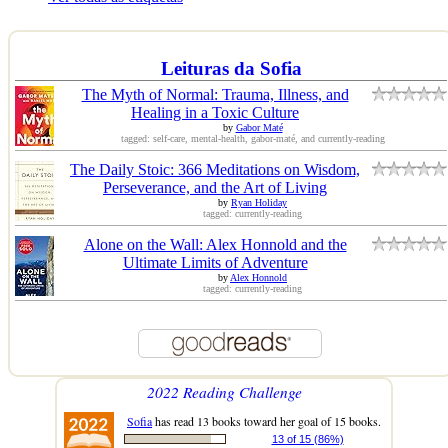
Leituras da Sofia
The Myth of Normal: Trauma, Illness, and
Healing in a Toxic Culture
by
Gabor Maté
tagged: self-care, mental-health, gabor-maté, and currently-reading
The Daily Stoic: 366 Meditations on Wisdom,
Perseverance, and the Art of Living
by
Ryan Holiday
tagged: currently-reading
Alone on the Wall: Alex Honnold and the
Ultimate Limits of Adventure
by
Alex Honnold
tagged: currently-reading
2022 Reading Challenge
Sofia
has read 13 books toward her goal of 15 books.
13 of 15 (86%)