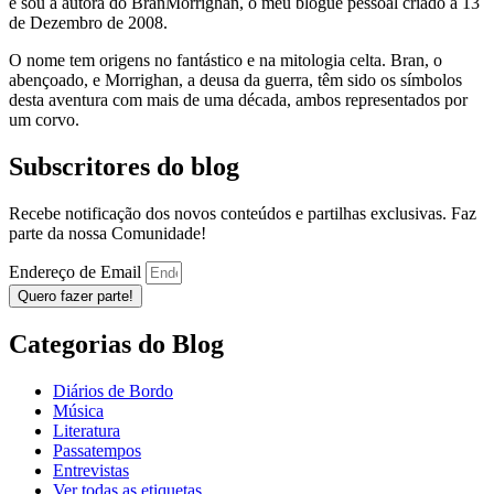
e sou a autora do BranMorrighan, o meu blogue pessoal criado a 13
de Dezembro de 2008.
O nome tem origens no fantástico e na mitologia celta. Bran, o
abençoado, e Morrighan, a deusa da guerra, têm sido os símbolos
desta aventura com mais de uma década, ambos representados por
um corvo.
Subscritores do blog
Recebe notificação dos novos conteúdos e partilhas exclusivas. Faz
parte da nossa Comunidade!
Endereço de Email
Quero fazer parte!
Categorias do Blog
Diários de Bordo
Música
Literatura
Passatempos
Entrevistas
Ver todas as etiquetas