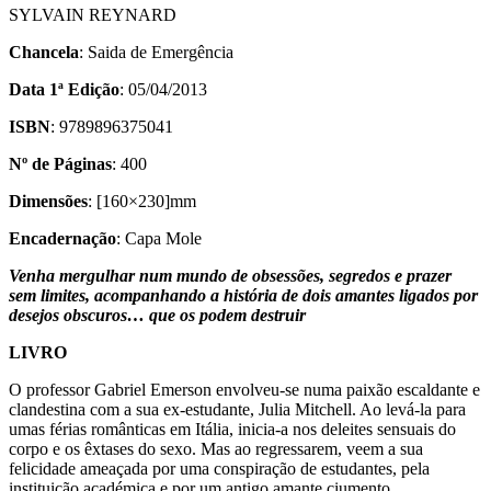
SYLVAIN REYNARD
Chancela
: Saida de Emergência
Data 1ª Edição
: 05/04/2013
ISBN
: 9789896375041
Nº de Páginas
: 400
Dimensões
: [160×230]mm
Encadernação
: Capa Mole
Venha mergulhar num mundo de obsessões, segredos e prazer
sem limites, acompanhando a história de dois amantes ligados por
desejos obscuros… que os podem destruir
LIVRO
O professor Gabriel Emerson envolveu-se numa paixão escaldante e
clandestina com a sua ex-estudante, Julia Mitchell. Ao levá-la para
umas férias românticas em Itália, inicia-a nos deleites sensuais do
corpo e os êxtases do sexo. Mas ao regressarem, veem a sua
felicidade ameaçada por uma conspiração de estudantes, pela
instituição académica e por um antigo amante ciumento.