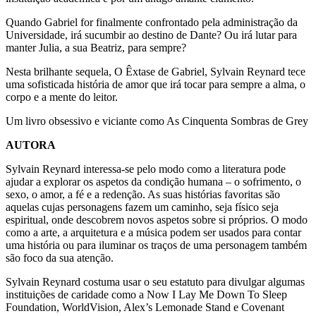
Quando Gabriel for finalmente confrontado pela administração da
Universidade, irá sucumbir ao destino de Dante? Ou irá lutar para
manter Julia, a sua Beatriz, para sempre?
Nesta brilhante sequela, O Êxtase de Gabriel, Sylvain Reynard tece
uma sofisticada história de amor que irá tocar para sempre a alma, o
corpo e a mente do leitor.
Um livro obsessivo e viciante como As Cinquenta Sombras de Grey
AUTORA
Sylvain Reynard interessa-se pelo modo como a literatura pode
ajudar a explorar os aspetos da condição humana – o sofrimento, o
sexo, o amor, a fé e a redenção. As suas histórias favoritas são
aquelas cujas personagens fazem um caminho, seja físico seja
espiritual, onde descobrem novos aspetos sobre si próprios. O modo
como a arte, a arquitetura e a música podem ser usados para contar
uma história ou para iluminar os traços de uma personagem também
são foco da sua atenção.
Sylvain Reynard costuma usar o seu estatuto para divulgar algumas
instituições de caridade como a Now I Lay Me Down To Sleep
Foundation, WorldVision, Alex’s Lemonade Stand e Covenant