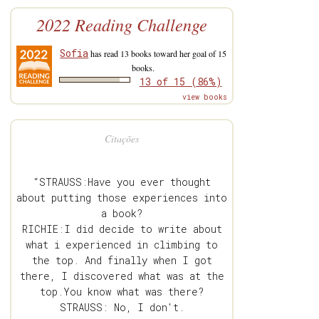
2022 Reading Challenge
Sofia
has read 13 books toward her goal of 15
books.
13 of 15 (86%)
view books
Citações
“STRAUSS:Have you ever thought
about putting those experiences into
a book?
RICHIE:I did decide to write about
what i experienced in climbing to
the top. And finally when I got
there, I discovered what was at the
top.You know what was there?
STRAUSS: No, I don't.