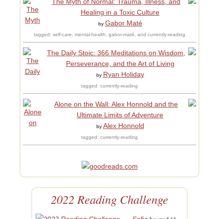
The Myth of Normal: Trauma, Illness, and
Healing in a Toxic Culture
Gabor Maté
by
tagged: self-care, mental-health, gabor-maté, and currently-reading
The Daily Stoic: 366 Meditations on Wisdom,
Perseverance, and the Art of Living
Ryan Holiday
by
tagged: currently-reading
Alone on the Wall: Alex Honnold and the
Ultimate Limits of Adventure
Alex Honnold
by
tagged: currently-reading
2022 Reading Challenge
Sofia
has read 13