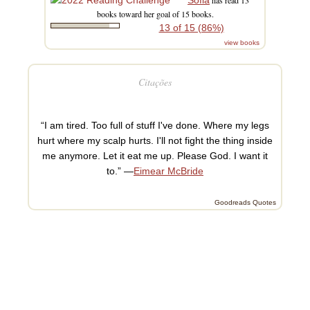
books toward her goal of 15 books.
13 of 15 (86%)
view books
Citações
“I am tired. Too full of stuff I've done. Where my legs
hurt where my scalp hurts. I'll not fight the thing inside
me anymore. Let it eat me up. Please God. I want it
to.” —
Eimear McBride
Goodreads Quotes