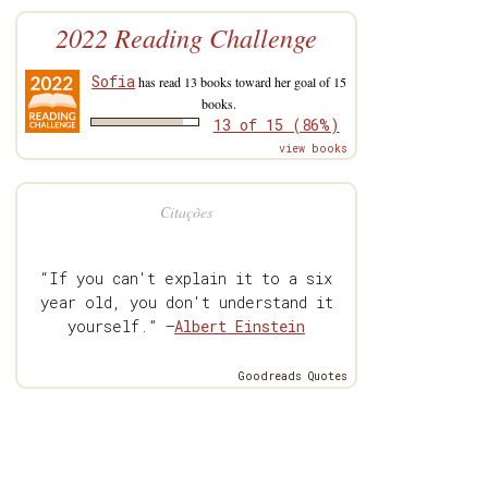
2022 Reading Challenge
Sofia
has read 13 books toward her goal of 15
books.
13 of 15 (86%)
view books
Citações
“If you can't explain it to a six
year old, you don't understand it
yourself.” —
Albert Einstein
Goodreads Quotes