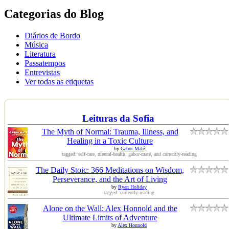
Categorias do Blog
Diários de Bordo
Música
Literatura
Passatempos
Entrevistas
Ver todas as etiquetas
Leituras da Sofia
The Myth of Normal: Trauma, Illness, and
Healing in a Toxic Culture
by
Gabor Maté
tagged: self-care, mental-health, gabor-maté, and currently-reading
The Daily Stoic: 366 Meditations on Wisdom,
Perseverance, and the Art of Living
by
Ryan Holiday
tagged: currently-reading
Alone on the Wall: Alex Honnold and the
Ultimate Limits of Adventure
by
Alex Honnold