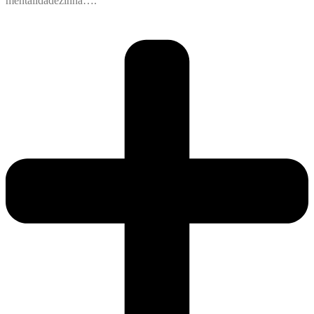
mentalidadezinha….