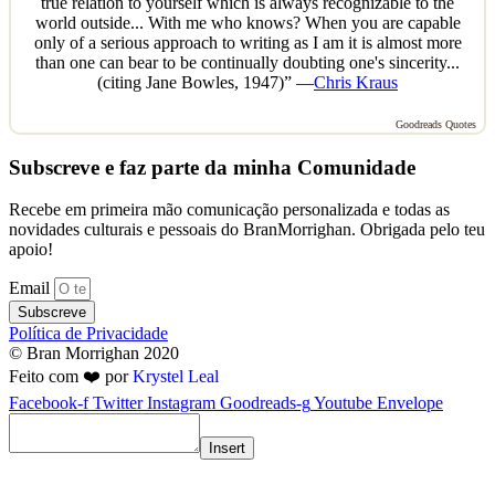
true relation to yourself which is always recognizable to the
world outside... With me who knows? When you are capable
only of a serious approach to writing as I am it is almost more
than one can bear to be continually doubting one's sincerity...
(citing Jane Bowles, 1947)” —
Chris Kraus
Goodreads Quotes
Subscreve e faz parte da minha Comunidade
Recebe em primeira mão comunicação personalizada e todas as
novidades culturais e pessoais do BranMorrighan. Obrigada pelo teu
apoio!
Email
Subscreve
Política de Privacidade
© Bran Morrighan 2020
Feito com ❤️ por
Krystel Leal
Facebook-f
Twitter
Instagram
Goodreads-g
Youtube
Envelope
Insert