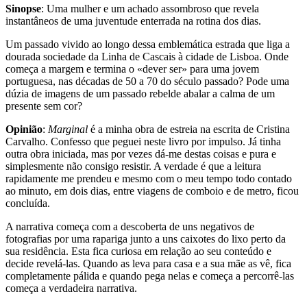
Sinopse
: Uma mulher e um achado assombroso que revela
instantâneos de uma juventude enterrada na rotina dos dias.
Um passado vivido ao longo dessa emblemática estrada que liga a
dourada sociedade da Linha de Cascais à cidade de Lisboa. Onde
começa a margem e termina o «dever ser» para uma jovem
portuguesa, nas décadas de 50 a 70 do século passado? Pode uma
dúzia de imagens de um passado rebelde abalar a calma de um
presente sem cor?
Opinião
:
Marginal
é a minha obra de estreia na escrita de Cristina
Carvalho. Confesso que peguei neste livro por impulso. Já tinha
outra obra iniciada, mas por vezes dá-me destas coisas e pura e
simplesmente não consigo resistir. A verdade é que a leitura
rapidamente me prendeu e mesmo com o meu tempo todo contado
ao minuto, em dois dias, entre viagens de comboio e de metro, ficou
concluída.
A narrativa começa com a descoberta de uns negativos de
fotografias por uma rapariga junto a uns caixotes do lixo perto da
sua residência. Esta fica curiosa em relação ao seu conteúdo e
decide revelá-las. Quando as leva para casa e a sua mãe as vê, fica
completamente pálida e quando pega nelas e começa a percorrê-las
começa a verdadeira narrativa.