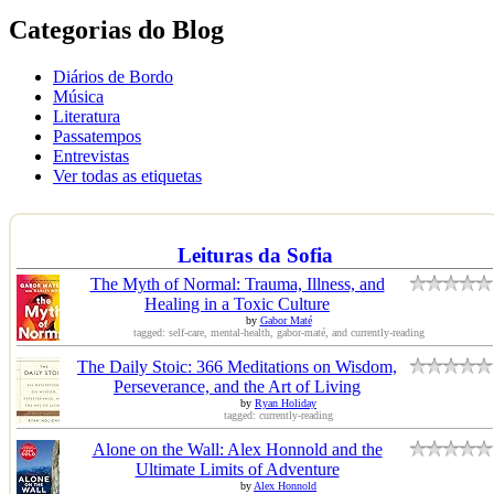
Categorias do Blog
Diários de Bordo
Música
Literatura
Passatempos
Entrevistas
Ver todas as etiquetas
Leituras da Sofia
The Myth of Normal: Trauma, Illness, and
Healing in a Toxic Culture
by
Gabor Maté
tagged: self-care, mental-health, gabor-maté, and currently-reading
The Daily Stoic: 366 Meditations on Wisdom,
Perseverance, and the Art of Living
by
Ryan Holiday
tagged: currently-reading
Alone on the Wall: Alex Honnold and the
Ultimate Limits of Adventure
by
Alex Honnold