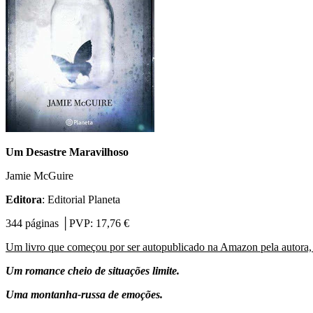
Um Desastre Maravilhoso
Jamie McGuire
Editora
: Editorial Planeta
344 páginas │PVP: 17,76 €
Um livro que começou por ser autopublicado na Amazon pela autora,
Um romance cheio de situações limite.
Uma montanha-russa de emoções.