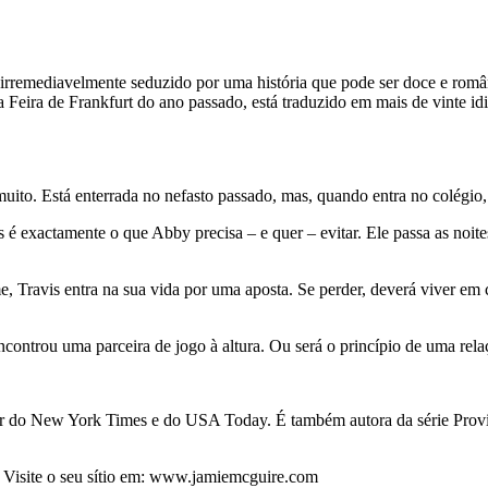
remediavelmente seduzido por uma história que pode ser doce e român
a Feira de Frankfurt do ano passado, está traduzido em mais de vinte id
muito. Está enterrada no nefasto passado, mas, quando entra no colég
ns é exactamente o que Abby precisa – e quer – evitar. Ele passa as noi
e, Travis entra na sua vida por uma aposta. Se perder, deverá viver em 
encontrou uma parceira de jogo à altura. Ou será o princípio de uma rel
ler do New York Times e do USA Today. É também autora da série Pro
s. Visite o seu sítio em: www.jamiemcguire.com