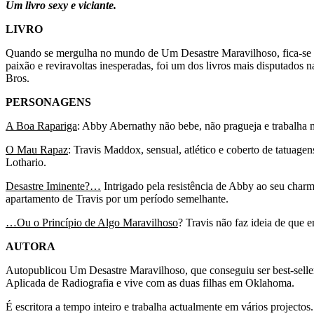
Um livro sexy e viciante.
LIVRO
Quando se mergulha no mundo de Um Desastre Maravilhoso, fica-se ir
paixão e reviravoltas inesperadas, foi um dos livros mais disputados n
Bros.
PERSONAGENS
A Boa Rapariga
: Abby Abernathy não bebe, não pragueja e trabalha 
O Mau Rapaz
: Travis Maddox, sensual, atlético e coberto de tatuage
Lothario.
Desastre Iminente?…
Intrigado pela resistência de Abby ao seu charm
apartamento de Travis por um período semelhante.
…Ou o Princípio de Algo Maravilhoso
? Travis não faz ideia de que 
AUTORA
Autopublicou Um Desastre Maravilhoso, que conseguiu ser best-sel
Aplicada de Radiografia e vive com as duas filhas em Oklahoma.
É escritora a tempo inteiro e trabalha actualmente em vários projecto