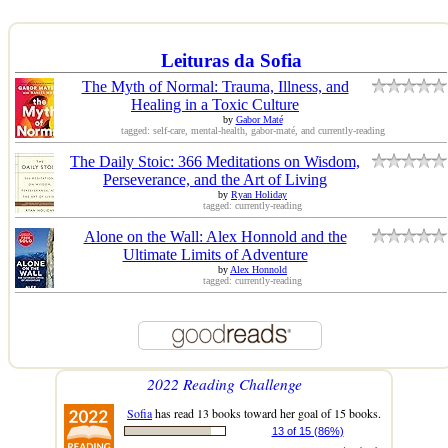
Leituras da Sofia
The Myth of Normal: Trauma, Illness, and
Healing in a Toxic Culture
by
Gabor Maté
tagged: self-care, mental-health, gabor-maté, and currently-reading
The Daily Stoic: 366 Meditations on Wisdom,
Perseverance, and the Art of Living
by
Ryan Holiday
tagged: currently-reading
Alone on the Wall: Alex Honnold and the
Ultimate Limits of Adventure
by
Alex Honnold
tagged: currently-reading
2022 Reading Challenge
Sofia
has read 13 books toward her goal of 15 books.
13 of 15 (86%)