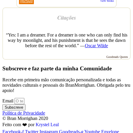
view books
Citações
“Yes: I am a dreamer. For a dreamer is one who can only find his
way by moonlight, and his punishment is that he sees the dawn
before the rest of the world.” —
Oscar Wilde
Goodreads Quotes
Subscreve e faz parte da minha Comunidade
Recebe em primeira mão comunicação personalizada e todas as
novidades culturais e pessoais do BranMorrighan. Obrigada pelo teu
apoio!
Email
Subscreve
Política de Privacidade
© Bran Morrighan 2020
Feito com ❤️ por
Krystel Leal
Facebook-f
Twitter
Instagram
Goodreads-g
Youtube
Envelope