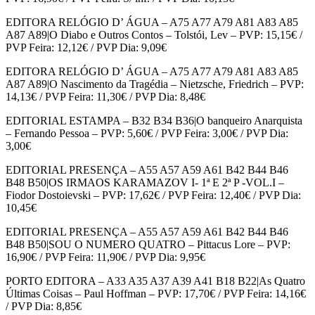
EDITORA RELÓGIO D’ ÁGUA – A75 A77 A79 A81 A83 A85
A87 A89|O Diabo e Outros Contos – Tolstói, Lev – PVP: 15,15€ /
PVP Feira: 12,12€ / PVP Dia: 9,09€
EDITORA RELÓGIO D’ ÁGUA – A75 A77 A79 A81 A83 A85
A87 A89|O Nascimento da Tragédia – Nietzsche, Friedrich – PVP:
14,13€ / PVP Feira: 11,30€ / PVP Dia: 8,48€
EDITORIAL ESTAMPA – B32 B34 B36|O banqueiro Anarquista
– Fernando Pessoa – PVP: 5,60€ / PVP Feira: 3,00€ / PVP Dia:
3,00€
EDITORIAL PRESENÇA – A55 A57 A59 A61 B42 B44 B46
B48 B50|OS IRMAOS KARAMAZOV I- 1ª E 2ª P -VOL.I –
Fiodor Dostoievski – PVP: 17,62€ / PVP Feira: 12,40€ / PVP Dia:
10,45€
EDITORIAL PRESENÇA – A55 A57 A59 A61 B42 B44 B46
B48 B50|SOU O NUMERO QUATRO – Pittacus Lore – PVP:
16,90€ / PVP Feira: 11,90€ / PVP Dia: 9,95€
PORTO EDITORA – A33 A35 A37 A39 A41 B18 B22|As Quatro
Últimas Coisas – Paul Hoffman – PVP: 17,70€ / PVP Feira: 14,16€
/ PVP Dia: 8,85€