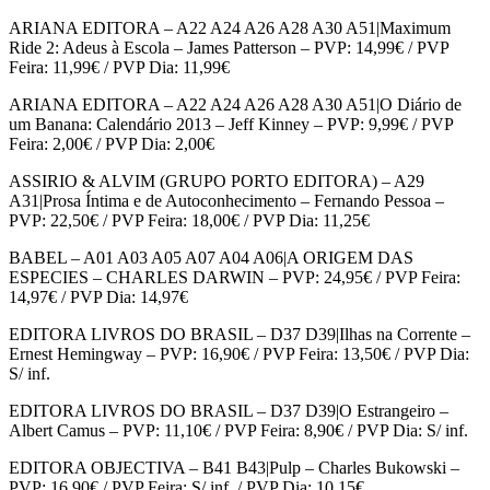
ARIANA EDITORA – A22 A24 A26 A28 A30 A51|Maximum
Ride 2: Adeus à Escola – James Patterson – PVP: 14,99€ / PVP
Feira: 11,99€ / PVP Dia: 11,99€
ARIANA EDITORA – A22 A24 A26 A28 A30 A51|O Diário de
um Banana: Calendário 2013 – Jeff Kinney – PVP: 9,99€ / PVP
Feira: 2,00€ / PVP Dia: 2,00€
ASSIRIO & ALVIM (GRUPO PORTO EDITORA) – A29
A31|Prosa Íntima e de Autoconhecimento – Fernando Pessoa –
PVP: 22,50€ / PVP Feira: 18,00€ / PVP Dia: 11,25€
BABEL – A01 A03 A05 A07 A04 A06|A ORIGEM DAS
ESPECIES – CHARLES DARWIN – PVP: 24,95€ / PVP Feira:
14,97€ / PVP Dia: 14,97€
EDITORA LIVROS DO BRASIL – D37 D39|Ilhas na Corrente –
Ernest Hemingway – PVP: 16,90€ / PVP Feira: 13,50€ / PVP Dia:
S/ inf.
EDITORA LIVROS DO BRASIL – D37 D39|O Estrangeiro –
Albert Camus – PVP: 11,10€ / PVP Feira: 8,90€ / PVP Dia: S/ inf.
EDITORA OBJECTIVA – B41 B43|Pulp – Charles Bukowski –
PVP: 16,90€ / PVP Feira: S/ inf. / PVP Dia: 10,15€