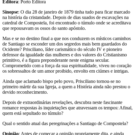
Editora
: Porto Editora
Sinopse
: O dia 28 de janeiro de 1879 tinha tudo para ficar marcado
na história da cristandade. Depois de dias suados de escavações na
catedral de Compostela, foi encontrado o túmulo onde se acreditava
que repousavam os ossos do santo apóstolo.
Mas e se no destino final a que nos conduzem os místicos caminhos
de Santiago se esconder um dos segredos mais bem guardados do
Ocidente? Prisciliano, líder carismático do século IV e pioneiro
defensor da igualdade das mulheres e dos valores do Cristianismo
primitivo, é a figura preponderante neste enigma secular.
Comprometido com a força da sua espiritualidade, viveu no coração
os sobressaltos de um amor proibido, envolto em ciúmes e intrigas.
Ainda que aclamado bispo pelo povo, Prisciliano tornou-se no
primeiro mártir da sua Igreja, a quem a História ainda não prestou o
devido reconhecimento.
Depois de extraordinárias revelações, descubra neste fascinante
romance respostas às inquietações que atravessam os tempos: Afinal,
quem está sepultado no túmulo?
Qual o sentido atual das peregrinações a Santiago de Compostela?
Opinião
: Antes de começar a opinião propriamente dita, e ainda