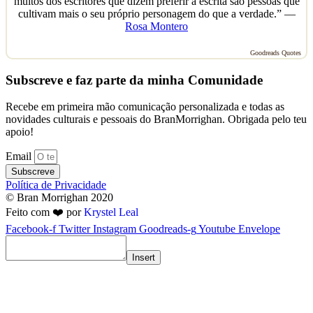
muitos dos escritores que dizem preferir a escrita são pessoas que
cultivam mais o seu próprio personagem do que a verdade.” —
Rosa Montero
Goodreads Quotes
Subscreve e faz parte da minha Comunidade
Recebe em primeira mão comunicação personalizada e todas as
novidades culturais e pessoais do BranMorrighan. Obrigada pelo teu
apoio!
Email
Subscreve
Política de Privacidade
© Bran Morrighan 2020
Feito com ❤️ por
Krystel Leal
Facebook-f
Twitter
Instagram
Goodreads-g
Youtube
Envelope
Insert