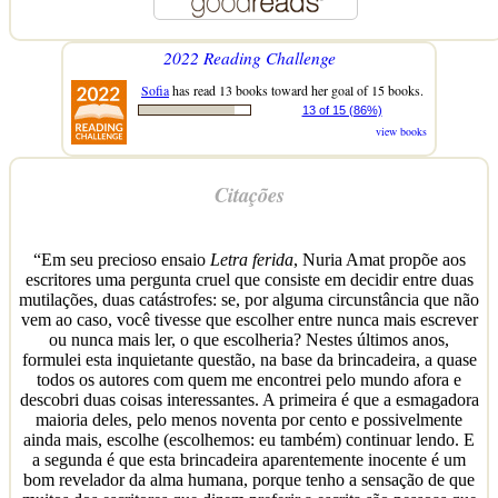
2022 Reading Challenge
Sofia
has read 13 books toward her goal of 15 books.
13 of 15 (86%)
view books
Citações
“Em seu precioso ensaio
Letra ferida
, Nuria Amat propõe aos
escritores uma pergunta cruel que consiste em decidir entre duas
mutilações, duas catástrofes: se, por alguma circunstância que não
vem ao caso, você tivesse que escolher entre nunca mais escrever
ou nunca mais ler, o que escolheria? Nestes últimos anos,
formulei esta inquietante questão, na base da brincadeira, a quase
todos os autores com quem me encontrei pelo mundo afora e
descobri duas coisas interessantes. A primeira é que a esmagadora
maioria deles, pelo menos noventa por cento e possivelmente
ainda mais, escolhe (escolhemos: eu também) continuar lendo. E
a segunda é que esta brincadeira aparentemente inocente é um
bom revelador da alma humana, porque tenho a sensação de que