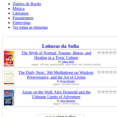
Diários de Bordo
Música
Literatura
Passatempos
Entrevistas
Ver todas as etiquetas
Leituras da Sofia
The Myth of Normal: Trauma, Illness, and
Healing in a Toxic Culture
by
Gabor Maté
tagged: self-care, mental-health, gabor-maté, and currently-reading
The Daily Stoic: 366 Meditations on Wisdom,
Perseverance, and the Art of Living
by
Ryan Holiday
tagged: currently-reading
Alone on the Wall: Alex Honnold and the
Ultimate Limits of Adventure
by
Alex Honnold
tagged: currently-reading