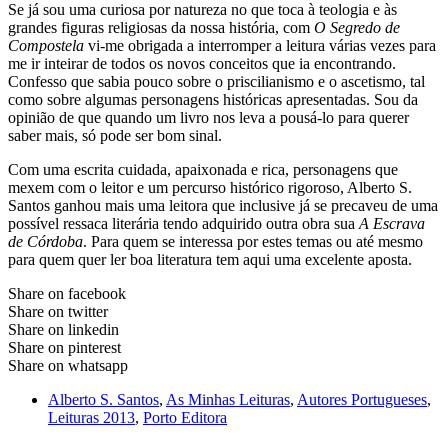
Se já sou uma curiosa por natureza no que toca à teologia e às
grandes figuras religiosas da nossa história, com
O Segredo de
Compostela
vi-me obrigada a interromper a leitura várias vezes para
me ir inteirar de todos os novos conceitos que ia encontrando.
Confesso que sabia pouco sobre o priscilianismo e o ascetismo, tal
como sobre algumas personagens históricas apresentadas. Sou da
opinião de que quando um livro nos leva a pousá-lo para querer
saber mais, só pode ser bom sinal.
Com uma escrita cuidada, apaixonada e rica, personagens que
mexem com o leitor e um percurso histórico rigoroso, Alberto S.
Santos ganhou mais uma leitora que inclusive já se precaveu de uma
possível ressaca literária tendo adquirido outra obra sua
A Escrava
de Córdoba
. Para quem se interessa por estes temas ou até mesmo
para quem quer ler boa literatura tem aqui uma excelente aposta.
Share on facebook
Share on twitter
Share on linkedin
Share on pinterest
Share on whatsapp
Alberto S. Santos
,
As Minhas Leituras
,
Autores Portugueses
,
Leituras 2013
,
Porto Editora