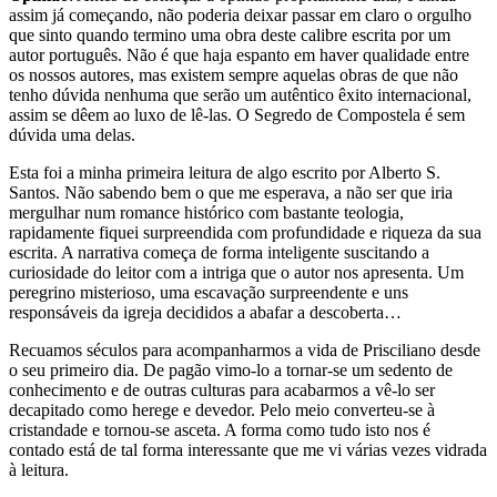
assim já começando, não poderia deixar passar em claro o orgulho
que sinto quando termino uma obra deste calibre escrita por um
autor português. Não é que haja espanto em haver qualidade entre
os nossos autores, mas existem sempre aquelas obras de que não
tenho dúvida nenhuma que serão um autêntico êxito internacional,
assim se dêem ao luxo de lê-las. O Segredo de Compostela é sem
dúvida uma delas.
Esta foi a minha primeira leitura de algo escrito por Alberto S.
Santos. Não sabendo bem o que me esperava, a não ser que iria
mergulhar num romance histórico com bastante teologia,
rapidamente fiquei surpreendida com profundidade e riqueza da sua
escrita. A narrativa começa de forma inteligente suscitando a
curiosidade do leitor com a intriga que o autor nos apresenta. Um
peregrino misterioso, uma escavação surpreendente e uns
responsáveis da igreja decididos a abafar a descoberta…
Recuamos séculos para acompanharmos a vida de Prisciliano desde
o seu primeiro dia. De pagão vimo-lo a tornar-se um sedento de
conhecimento e de outras culturas para acabarmos a vê-lo ser
decapitado como herege e devedor. Pelo meio converteu-se à
cristandade e tornou-se asceta. A forma como tudo isto nos é
contado está de tal forma interessante que me vi várias vezes vidrada
à leitura.