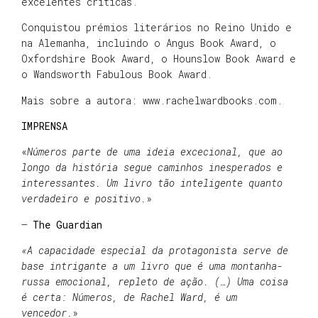
excelentes críticas.
Conquistou prémios literários no Reino Unido e
na Alemanha, incluindo o Angus Book Award, o
Oxfordshire Book Award, o Hounslow Book Award e
o Wandsworth Fabulous Book Award.
Mais sobre a autora: www.rachelwardbooks.com.
IMPRENSA
«
Números parte de uma ideia excecional, que ao
longo da história segue caminhos inesperados e
interessantes. Um livro tão inteligente quanto
verdadeiro e positivo.
»
–
The Guardian
«A capacidade especial da protagonista serve de
base intrigante a um livro que é uma montanha-
russa emocional, repleto de ação. (…) Uma coisa
é certa: Números, de Rachel Ward, é um
vencedor.
»