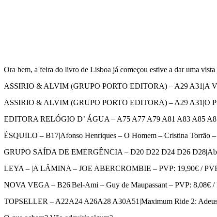
Ora bem, a feira do livro de Lisboa já começou estive a dar uma vista 
ASSIRIO & ALVIM (GRUPO PORTO EDITORA) – A29 A31|A Vida Intei
ASSIRIO & ALVIM (GRUPO PORTO EDITORA) – A29 A31|O Processo
EDITORA RELÓGIO D’ ÁGUA – A75 A77 A79 A81 A83 A85 A87 A89|F
ÉSQUILO – B17|Afonso Henriques – O Homem – Cristina Torrão – P
GRUPO SAÍDA DE EMERGÊNCIA – D20 D22 D24 D26 D28|Abraço da 
LEYA – |A LÂMINA – JOE ABERCROMBIE – PVP: 19,90€ / PVP Fei
NOVA VEGA – B26|Bel-Ami – Guy de Maupassant – PVP: 8,08€ / PV
TOPSELLER – A22A24 A26A28 A30A51|Maximum Ride 2: Adeus à Esc