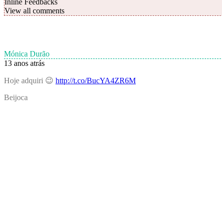
Inline Feedbacks
View all comments
Mónica Durão
13 anos atrás
Hoje adquiri 😉
http://t.co/BucYA4ZR6M
Beijoca