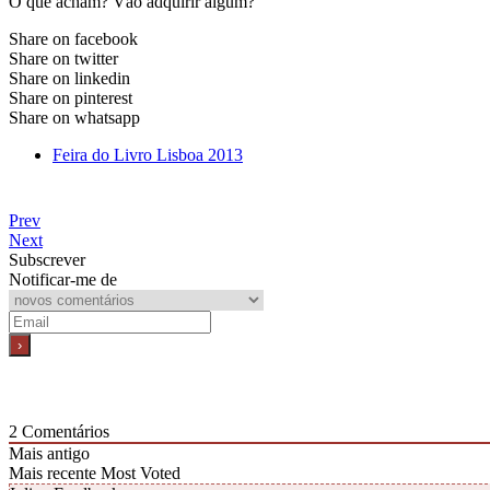
O que acham? Vão adquirir algum?
Share on facebook
Share on twitter
Share on linkedin
Share on pinterest
Share on whatsapp
Feira do Livro Lisboa 2013
Prev
Next
Subscrever
Notificar-me de
2
Comentários
Mais antigo
Mais recente
Most Voted