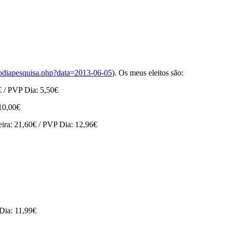
osdodiapesquisa.php?data=2013-06-05
). Os meus eleitos são:
/ PVP Dia: 5,50€
10,00€
a: 21,60€ / PVP Dia: 12,96€
ia: 11,99€