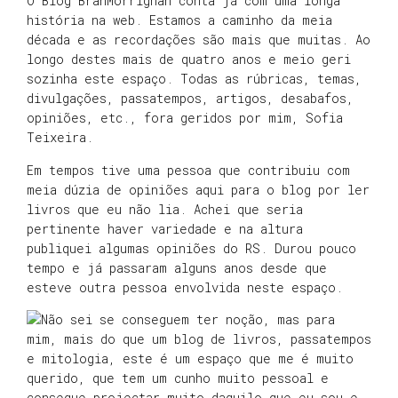
O Blog BranMorrighan conta já com uma longa
história na web. Estamos a caminho da meia
década e as recordações são mais que muitas. Ao
longo destes mais de quatro anos e meio geri
sozinha este espaço. Todas as rúbricas, temas,
divulgações, passatempos, artigos, desabafos,
opiniões, etc., fora geridos por mim, Sofia
Teixeira.
Em tempos tive uma pessoa que contribuiu com
meia dúzia de opiniões aqui para o blog por ler
livros que eu não lia. Achei que seria
pertinente haver variedade e na altura
publiquei algumas opiniões do RS. Durou pouco
tempo e já passaram alguns anos desde que
esteve outra pessoa envolvida neste espaço.
Não sei se conseguem ter noção, mas para
mim, mais do que um blog de livros, passatempos
e mitologia, este é um espaço que me é muito
querido, que tem um cunho muito pessoal e
consegue projectar muito daquilo que eu sou e