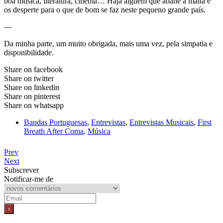
boa música, literatura, cinema… Haja alguém que abane a malta e
os desperte para o que de bom se faz neste pequeno grande país.
—
Da minha parte, um muito obrigada, mais uma vez, pela simpatia e
disponibilidade.
Share on facebook
Share on twitter
Share on linkedin
Share on pinterest
Share on whatsapp
Bandas Portuguesas
,
Entrevistas
,
Entrevistas Musicais
,
First
Breath After Coma
,
Música
Prev
Next
Subscrever
Notificar-me de