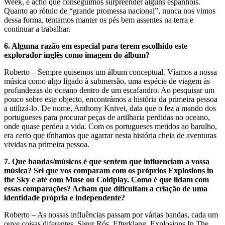
Week, e acho que conseguimos surpreender alguns espanhóis.
Quanto ao rótulo de “grande promessa nacional”, nunca nos vimos
dessa forma, tentamos manter os pés bem assentes na terra e
continuar a trabalhar.
6.
Alguma razão em especial para terem escolhido este
explorador inglês como imagem do álbum?
Roberto – Sempre quisemos um álbum conceptual. Víamos a nossa
música como algo ligado à submersão, uma espécie de viagem às
profundezas do oceano dentro de um escafandro. Ao pesquisar um
pouco sobre este objecto, encontrámos a história da primeira pessoa
a utilizá-lo. De nome, Anthony Knivet, data que o fez a mando dos
portugueses para procurar peças de artilharia perdidas no oceano,
onde quase perdeu a vida. Com os portugueses metidos ao barulho,
era certo que tínhamos que agarrar nesta história cheia de aventuras
vividas na primeira pessoa.
7.
Que bandas/músicos é que sentem que influenciam a vossa
música? Sei que vos comparam com os próprios Explosions in
the Sky e até com Muse ou Coldplay. Como é que lidam com
essas comparações? Acham que dificultam a criação de uma
identidade própria e independente?
Roberto – As nossas influências passam por várias bandas, cada um
ouve coisas diferentes. Sigur Rós, Efterklang, Explosions In The