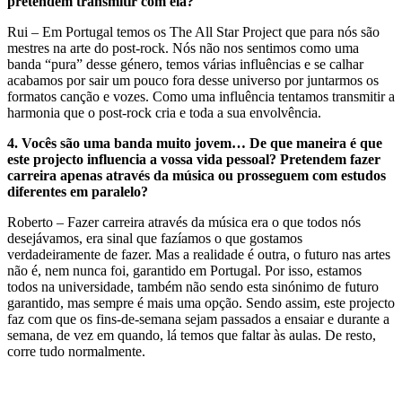
pretendem transmitir com ela?
Rui – Em Portugal temos os The All Star Project que para nós são
mestres na arte do post-rock. Nós não nos sentimos como uma
banda “pura” desse género, temos várias influências e se calhar
acabamos por sair um pouco fora desse universo por juntarmos os
formatos canção e vozes. Como uma influência tentamos transmitir a
harmonia que o post-rock cria e toda a sua envolvência.
4.
Vocês são uma banda muito jovem… De que maneira é que
este projecto influencia a vossa vida pessoal? Pretendem fazer
carreira apenas através da música ou prosseguem com estudos
diferentes em paralelo?
Roberto – Fazer carreira através da música era o que todos nós
desejávamos, era sinal que fazíamos o que gostamos
verdadeiramente de fazer. Mas a realidade é outra, o futuro nas artes
não é, nem nunca foi, garantido em Portugal. Por isso, estamos
todos na universidade, também não sendo esta sinónimo de futuro
garantido, mas sempre é mais uma opção. Sendo assim, este projecto
faz com que os fins-de-semana sejam passados a ensaiar e durante a
semana, de vez em quando, lá temos que faltar às aulas. De resto,
corre tudo normalmente.