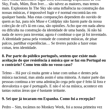
Sky, Foals, Múm, Bon Iver… são talvez as maiores, mas temos
mais. Explosions In The Sky são uma influência na construção das
nossas músicas, é impossível fugir e é normal encontrá-las em
qualquer banda. Mas estas comparações dependem do ouvido de
quem as faz, para nós Muse e Coldplay não fazem parte da nossa
colecção de cd’s lá em casa, são opiniões. Acho que em nada altera
ou dificulta na construção da identidade de uma banda. Já não há
nada de novo para inventar, agora é combinar o que já foi inventado.
A identidade passa pela vontade de construir músicas, de pisar
palcos, partilhar experiências… Se tiveres paixão a fazer estas
coisas, tens identidade.
8.
Por parte do público português, sentem que existe mais
aceitação do que resistência à música que se faz em Portugal ou
o contrário? Como tem sido no vosso caso?
Telmo – Há por cá muita gente a lutar com unhas e dentes pela
música nacional, mas ainda assim é uma minoria. A maior parte das
pessoas continua a ter uma admiração cega pelo que é feito lá fora e
desvaloriza o que é português. E não é só na música, acontece em
tantas outras áreas que é bastante irritante.
9.
Sei que já tocaram em Espanha. Como foi a recepção?
Pedro – Sim, tocámos no Monkey Week, foi a nossa primeira vez