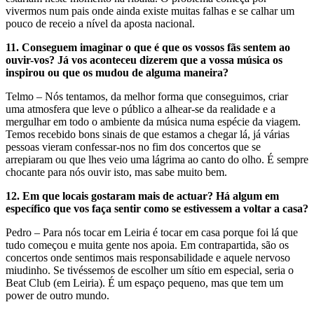
vivermos num pais onde ainda existe muitas falhas e se calhar um
pouco de receio a nível da aposta nacional.
11.
Conseguem imaginar o que é que os vossos fãs sentem ao
ouvir-vos? Já vos aconteceu dizerem que a vossa música os
inspirou ou que os mudou de alguma maneira?
Telmo – Nós tentamos, da melhor forma que conseguimos, criar
uma atmosfera que leve o público a alhear-se da realidade e a
mergulhar em todo o ambiente da música numa espécie da viagem.
Temos recebido bons sinais de que estamos a chegar lá, já várias
pessoas vieram confessar-nos no fim dos concertos que se
arrepiaram ou que lhes veio uma lágrima ao canto do olho. É sempre
chocante para nós ouvir isto, mas sabe muito bem.
12.
Em que locais gostaram mais de actuar? Há algum em
específico que vos faça sentir como se estivessem a voltar a casa?
Pedro – Para nós tocar em Leiria é tocar em casa porque foi lá que
tudo começou e muita gente nos apoia. Em contrapartida, são os
concertos onde sentimos mais responsabilidade e aquele nervoso
miudinho. Se tivéssemos de escolher um sítio em especial, seria o
Beat Club (em Leiria). É um espaço pequeno, mas que tem um
power de outro mundo.