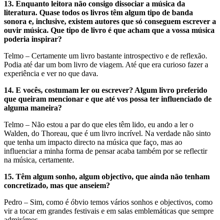
13.
Enquanto leitora não consigo dissociar a música da
literatura. Quase todos os livros têm algum tipo de banda
sonora e, inclusive, existem autores que só conseguem escrever a
ouvir música. Que tipo de livro é que acham que a vossa música
poderia inspirar?
Telmo – Certamente um livro bastante introspectivo e de reflexão.
Podia até dar um bom livro de viagem. Até que era curioso fazer a
experiência e ver no que dava.
14.
E vocês, costumam ler ou escrever? Algum livro preferido
que queiram mencionar e que até vos possa ter influenciado de
alguma maneira?
Telmo – Não estou a par do que eles têm lido, eu ando a ler o
Walden, do Thoreau, que é um livro incrível. Na verdade não sinto
que tenha um impacto directo na música que faço, mas ao
influenciar a minha forma de pensar acaba também por se reflectir
na música, certamente.
15.
Têm algum sonho, algum objectivo, que ainda não tenham
concretizado, mas que anseiem?
Pedro – Sim, como é óbvio temos vários sonhos e objectivos, como
vir a tocar em grandes festivais e em salas emblemáticas que sempre
admirámos.