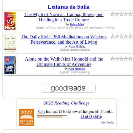
Leituras da Sofia
The Myth of Normal: Trauma, Illness, and
Healing in a Toxic Culture
by
Gabor Maté
tagged: self-care, mental-health, gabor-maté, and currently-reading
The Daily Stoic: 366 Meditations on Wisdom,
Perseverance, and the Art of Living
by
Ryan Holiday
tagged: currently-reading
Alone on the Wall: Alex Honnold and the
Ultimate Limits of Adventure
by
Alex Honnold
tagged: currently-reading
2022 Reading Challenge
Sofia
has read 13 books toward her goal of 15 books.
13 of 15 (86%)
view books