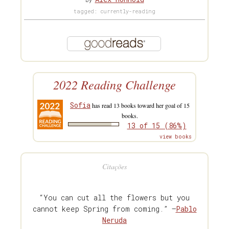
by
tagged: currently-reading
2022 Reading Challenge
Sofia
has read 13 books toward her goal of 15
books.
13 of 15 (86%)
view books
Citações
“You can cut all the flowers but you
cannot keep Spring from coming.” —
Pablo
Neruda