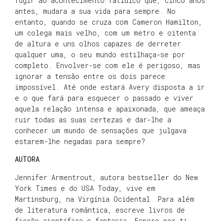
fugir ao acontecimento fatídico que, cinco anos
antes, mudara a sua vida para sempre. No
entanto, quando se cruza com Cameron Hamilton,
um colega mais velho, com um metro e oitenta
de altura e uns olhos capazes de derreter
qualquer uma, o seu mundo estilhaça-se por
completo. Envolver-se com ele é perigoso, mas
ignorar a tensão entre os dois parece
impossível. Até onde estará Avery disposta a ir
e o que fará para esquecer o passado e viver
aquela relação intensa e apaixonada, que ameaça
ruir todas as suas certezas e dar-lhe a
conhecer um mundo de sensações que julgava
estarem-lhe negadas para sempre?
AUTORA
Jennifer Armentrout, autora bestseller do New
York Times e do USA Today, vive em
Martinsburg, na Virgínia Ocidental. Para além
de literatura romântica, escreve livros de
ficção científica e fantasia. Espero por ti,