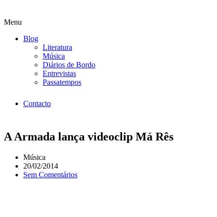
Menu
Blog
Literatura
Música
Diários de Bordo
Entrevistas
Passatempos
Contacto
A Armada lança videoclip Má Rês
Música
20/02/2014
Sem Comentários