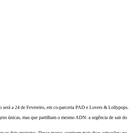
to será a 24 de Fevereiro, em co-parceria PAD e Lovers & Lollypops.
agens únicas, mas que partilham o mesmo ADN: a urgência de sair do
er os dois projectos. Desse marco, surgiram mais duas actuações: no