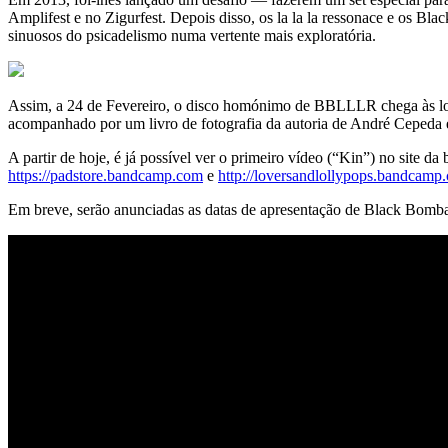
Amplifest e no Zigurfest. Depois disso, os la la la ressonace e os 
sinuosos do psicadelismo numa vertente mais exploratória.
Assim, a 24 de Fevereiro, o disco homónimo de BBLLLR chega às loja
acompanhado por um livro de fotografia da autoria de André Cepeda 
A partir de hoje, é já possível ver o primeiro vídeo (“Kin”) no site da
https://padstore.bandcamp.com
e
http://loversandlollypops.bandcamp
Em breve, serão anunciadas as datas de apresentação de Black Bombai