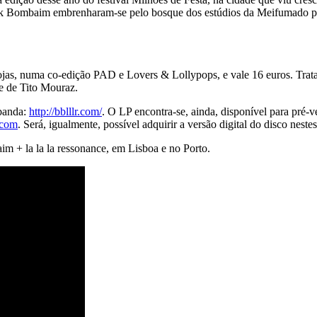
Black Bombaim embrenharam-se pelo bosque dos estúdios da Meifumado pa
s, numa co-edição PAD e Lovers & Lollypops, e vale 16 euros. Trata-
e de Tito Mouraz.
 banda:
http://bblllr.com/
. O LP encontra-se, ainda, disponível para pré-
.com
. Será, igualmente, possível adquirir a versão digital do disco nestes
m + la la la ressonance, em Lisboa e no Porto.