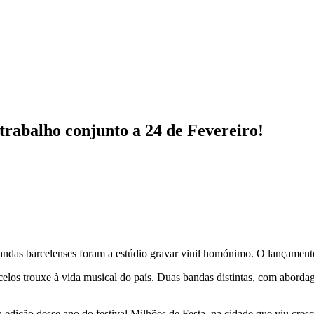
trabalho conjunto a 24 de Fevereiro!
 bandas barcelenses foram a estúdio gravar vinil homónimo. O lançamen
elos trouxe à vida musical do país. Duas bandas distintas, com abord
edição desse ano do festival Milhões de Festa, na cidade que viu cresc