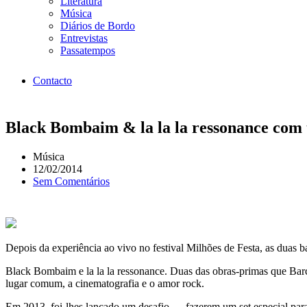
Literatura
Música
Diários de Bordo
Entrevistas
Passatempos
Contacto
Black Bombaim & la la la ressonance com 
Música
12/02/2014
Sem Comentários
Depois da experiência ao vivo no festival Milhões de Festa, as duas
Black Bombaim e la la la ressonance. Duas das obras-primas que Barc
lugar comum, a cinematografia e o amor rock.
Em 2013, foi-lhes lançado um desafio — fazerem um set especial para 