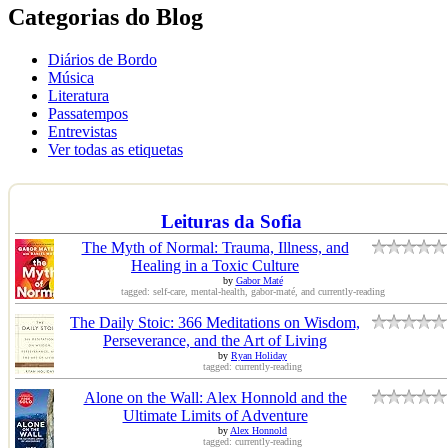
Categorias do Blog
Diários de Bordo
Música
Literatura
Passatempos
Entrevistas
Ver todas as etiquetas
Leituras da Sofia
The Myth of Normal: Trauma, Illness, and
Healing in a Toxic Culture
by
Gabor Maté
tagged: self-care, mental-health, gabor-maté, and currently-reading
The Daily Stoic: 366 Meditations on Wisdom,
Perseverance, and the Art of Living
by
Ryan Holiday
tagged: currently-reading
Alone on the Wall: Alex Honnold and the
Ultimate Limits of Adventure
by
Alex Honnold
tagged: currently-reading